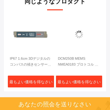
同じようなプロダクト
ン
IP67 1.6cm 3Dデジタルの
DCM250B MEMS
D
慣性
コンパスの傾きセンサー
NMEA0183 プロトコル 電
タ
20Hz/Sは水中ロボットのた
子コンパスモジュール
R
めの生産率を
MCU 3軸 高信頼性
さい
最もよい価格を得なさい
最もよい価格を得なさい
最
あなたの照会を送りなさい