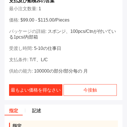
支払及び船積みの言葉
最小注文数量:
1
価格:
$99.00 - $115.00/Pieces
パッケージの詳細:
スポンジ、100pcs/ctnが付いてい
る1pcs/内部箱
受渡し時間:
5-10の仕事日
支払条件:
T/T、L/C
供給の能力:
100000の部分/部分每の 月
最もよい価格を得なさい
今接触
指定
記述
指定