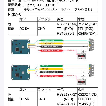
衝撃耐性
100g@11ms,3 軸方向 (半シナウイド)
振動防止
10gms,10 ‰1000Hz
体重
単板: ≤25g ≤135g (1メートルケーブルを含む)
▶ 繋がり
赤い
ブラック
黄色
緑色
色
RS232 (RXD)
RS232 (TXD)
機能
DC 5V
GND
TTL (RXD)
TTL (TXD)
RS485 (D-)
RS485 (D+)
赤い
ブラック
黄色
緑色
色
RS232 (RXD)
RS232 (TXD)
機能
DC 5V
GND
TTL (RXD)
TTL (TXD)
RS485 (D+)
RS485 (D-)