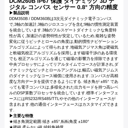
DCM260B IP67 保護 ダイナミック 3D デ
ジタル コンパス センサー 0.8° 方向の精度
▶
製品説明
DDM350B / DDM360Bは3次元ダイナミック電子コンパス
で,3軸の加速計,3軸のジロスコップを含む9軸の慣性測定装置
を統合しています.3軸のフルスゲートダイナミックな角度特
性が高く,加速計の姿勢特性が安定しているため,複雑な姿勢
変化に従うピッチとロールの角度は,動的慣性ナビゲーション
アルゴリズムによって得られます.地磁気アジマス角は硬磁気
と軟磁気校正アルゴリズムを採用します磁場干渉のある環境
でも 校正アルゴリズムを通じて磁場の影響力を排除できます
中央プロセッサによってリアルタイムでコースが計算され,ダ
イナミックなピッチとロールアングルは,幅広い磁気アジムス
のダイナミックなコース補償に使用されます.コンパスが高精
度な方向データを提供できるようにする. 傾き角が ±85° であ
っても電子コンパスは,多様化された出力モードを持つ高レベ
ルのDSP算数プロセッサを統合しています.標準インターフェ
ースにはRS232/RS485/TTLやその他のインターフェースが
含まれます.他の通信インターフェースはカスタマイズできま
す.
▶
主要な特徴
★傾き角測定範囲:傾き ±85°,転転角度 ±180°
★硬磁,柔らかい磁,傾斜角補償