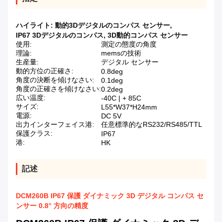
ハイライト:
動的3Dデジタルのコンパス センサー
,
IP67 3Dデジタルのコンパス
,
3D動的コンパス センサー
使用:
測定の態度の角度
理論:
memsの技術
生産量:
デジタル センサー
動的方位の正確さ:
0.8deg
角度の決断を傾けなさい:
0.1deg
角度の正確さを傾けなさい:
0.2deg
広い温度:
-40C | + 85C
サイズ:
L55*W37*H24mm
電源:
DC 5V
出力インターフェイス港:
任意標準的なRS232/RS485/TTL
保護クラス:
IP67
港:
HK
記述
DCM260B IP67 保護 ダイナミック 3D デジタル コンパス セ
ンサー 0.8° 方向の精度