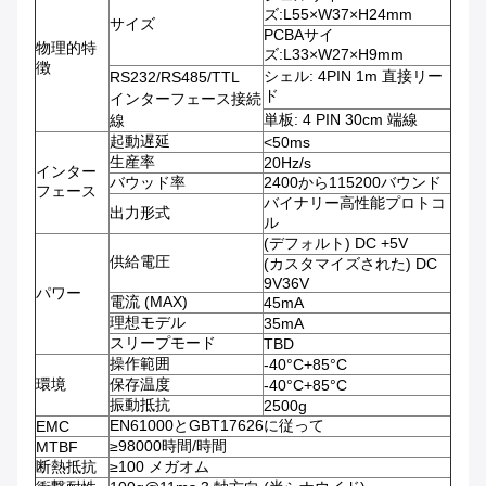
ズ:L55×W37×H24mm
サイズ
PCBAサイ
物理的特
ズ:L33×W27×H9mm
徴
シェル: 4PIN 1m 直接リー
RS232/RS485/TTL
ド
インターフェース接続
単板: 4 PIN 30cm 端線
線
起動遅延
<50ms
生産率
20Hz/s
インター
バウッド率
2400から115200バウンド
フェース
バイナリー高性能プロトコ
出力形式
ル
(デフォルト) DC +5V
供給電圧
(カスタマイズされた) DC
9V36V
パワー
電流 (MAX)
45mA
理想モデル
35mA
スリープモード
TBD
操作範囲
-40°C+85°C
環境
保存温度
-40°C+85°C
振動抵抗
2500g
EN61000とGBT17626に従って
EMC
≥98000時間/時間
MTBF
断熱抵抗
≥100 メガオム