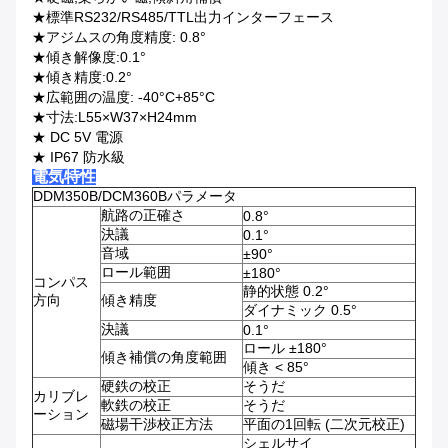
★標準RS232/RS485/TTL出力インターフェース
★アジムスの角度精度: 0.8°
★傾き解像度:0.1°
★傾き精度:0.2°
★広範囲の温度: -40°C+85°C
★寸法:L55×W37×H24mm
★ DC 5V 電源
★ IP67 防水級
電気特性
DDM350B/DCM360Bパラメータ
航路の正確さ
0.8°
決議
0.1°
音域
±90°
ロール範囲
±180°
コンパス
静的状態 0.2°
方向
傾き精度
ダイナミック 0.5°
決議
0.1°
ロール ±180°
傾き補償の角度範囲
傾き < 85°
硬鉄の校正
そうだ
カリブレ
軟鉄の校正
そうだ
ーション
磁場干渉校正方法
平面の1回転 (二次元校正)
シェルサイ