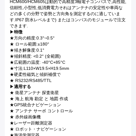
HCM600/HCM605は動的で高精度3軸電子コンパスで,高性能,
信頼性,小型性,低消費電力それはアンテナの安定性や車両な
どの多くの分野で姿勢と方向角を測定するのに適していま
す.IP67 防水レベルまで) またはコンパスのモジュールで注文
できます.
▶
特徴
★方向の精度:0.3°~0.5°
★ ロール範囲:±180°
★傾き解像度:0.1°
★傾斜精度: <0.2° (全範囲)
★広範囲の温度: -40°C+85°C
★寸法:L110×W19.5×H19.5mm
★硬柔性磁気と傾斜補償で
★ RS232/RS485/TTL
▶
適用する
★ 衛星アンテナ 探査衛星
★ 海上 航海 勘定 と 地図 作成
★GPS統合ナビゲーション
★ アンテナ サーボ コントロール
★ 赤外線画像機
★レーザー距離測定器
★ ロボット・ナビゲーション
★海洋学測定器