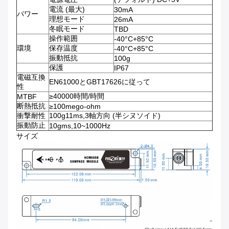
電流 (最大)
30mA
パワー
理想モード
26mA
冬眠モード
TBD
操作範囲
-40°C+85°C
環境
保存温度
-40°C+85°C
振動抵抗
100g
保護
IP67
電磁互換
EN61000とGBT17626に従って
性
≥40000時間/時間
MTBF
断熱抵抗
≥100mego-ohm
衝撃耐性
100g11ms,3軸方向 (半シヌソイド)
振動防止
10gms,10~1000Hz
サイズ