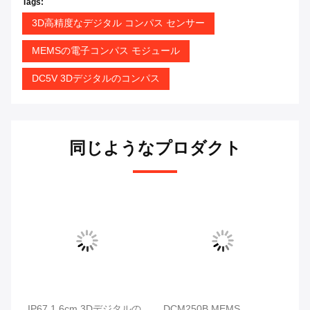
Tags:
3D高精度なデジタル コンパス センサー
MEMSの電子コンパス モジュール
DC5V 3Dデジタルのコンパス
同じようなプロダクト
ン
IP67 1.6cm 3Dデジタルの
DCM250B MEMS
D