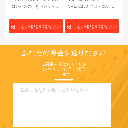
慣性
コンパスの傾きセンサー
NMEA0183 プロトコル 電
タ
20Hz/Sは水中ロボットのた
子コンパスモジュール
R
めの生産率を
MCU 3軸 高信頼性
さい
最もよい価格を得なさい
最もよい価格を得なさい
最
あなたの照会を送りなさい
ご要望を 送信してくださ
い できるだけ早く 返信
します