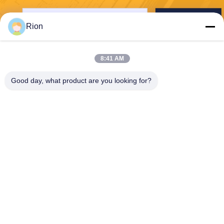
送りなさい
Rion
8:41 AM
Good day, what product are you looking for?
Shenzhen Rion Technology Co., Ltd.
Alice@rion-tech.net
86-156-25295088
ブロック1,COFCO ((FUAN)
ロボット工学工業公園,ダヤ
ン道路90号,フヨン地区,深??
市,中国