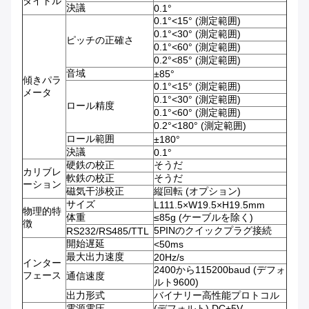
タイトル
決議
0.1°
0.1°<15° (測定範囲)
0.1°<30° (測定範囲)
ピッチの正確さ
0.1°<60° (測定範囲)
0.2°<85° (測定範囲)
音域
±85°
傾きパラ
0.1°<15° (測定範囲)
メータ
0.1°<30° (測定範囲)
ロール精度
0.1°<60° (測定範囲)
0.2°<180° (測定範囲)
ロール範囲
±180°
決議
0.1°
硬鉄の校正
そうだ
カリブレ
軟鉄の校正
そうだ
ーション
磁気干渉校正
縦回転 (オプション)
サイズ
L111.5×W19.5×H19.5mm
物理的特
体重
≤85g (ケーブルを除く)
徴
5PINのクイックプラグ接続
RS232/RS485/TTL
開始遅延
<50ms
最大出力速度
20Hz/s
インター
2400から115200baud (デフォ
フェース
通信速度
ルト9600)
出力形式
バイナリー高性能プロトコル
電源電圧
(デフォルト) DC+5V