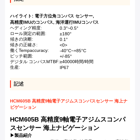
ハイライト:
電子方位角コンパス センサー
,
高精度IMUのコンパス
,
海洋運行IMUコンパス
ヘディング精度:
0.3°~0.5°
ロール測定の範囲:
±180°
傾きの決断:
0.1°
傾きの正確さ:
<0>
働くTempaccuracy:
-40°C~+85°C
ピッチ範囲:
+/-85°
デジタル コンパスMTBF:
≥40000時間/時間
生産:
IP67
記述
HCM605B 高精度9軸電子アジムスコンパスセンサー 海上ナ
ビゲーション
HCM605B 高精度9軸電子アジムスコンパ
スセンサー 海上ナビゲーション
▶
製品紹介