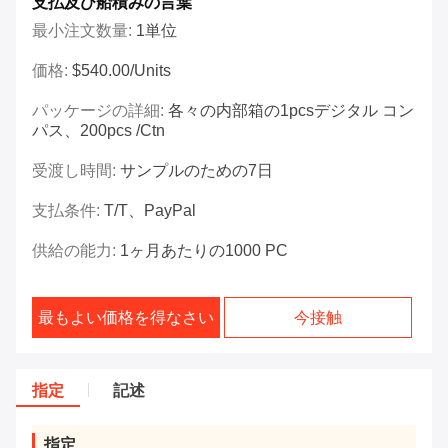
支払及び船積みの言葉
最小注文数量:
1単位
価格:
$540.00/Units
パッケージの詳細:
各々の内部箱の1pcsデジタル コン
パス、200pcs /ctn
受渡し時間:
サンプルのための7日
支払条件:
T/T、PayPal
供給の能力:
1ヶ月あたりの1000 PC
最もよい価格を得なさい
今接触
指定
記述
指定