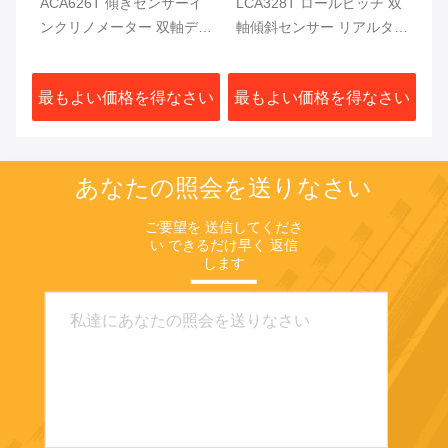
ルア
ACA626T 傾きセンサーイ
LCA328T ロールピッチ 双
A
メ
ンクリノメーター 双軸デジ
軸傾斜センサー リアルタイ
C
標変
タルインクリノメーター
ム出力 デジタル傾斜メータ
ー
さい
最もよい価格を得なさい
最もよい価格を得なさい
最
あなたの照会を送りなさい
ご要望を 送信してくださ
い できるだけ早く 返信
します