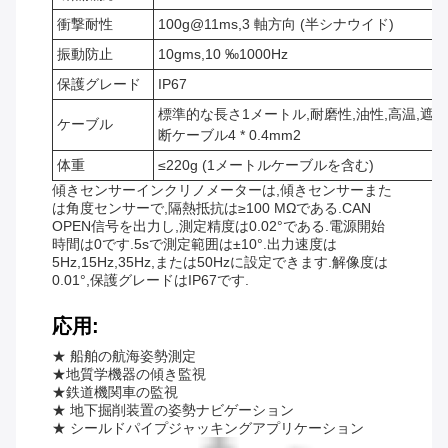
衝撃耐性
100g@11ms,3 軸方向 (半シナウイド)
振動防止
10gms,10 ‰1000Hz
保護グレード
IP67
標準的な長さ1メートル,耐磨性,油性,高温,遮
ケーブル
断ケーブル4 * 0.4mm2
体重
≤220g (1メートルケーブルを含む)
傾きセンサーインクリノメーターは,傾きセンサーまた
は角度センサーで,隔熱抵抗は≥100 MΩである.CAN
OPEN信号を出力し,測定精度は0.02°である.電源開始
時間は0です.5sで測定範囲は±10°.出力速度は
5Hz,15Hz,35Hz,または50Hzに設定できます.解像度は
0.01°,保護グレードはIP67です.
応用:
★ 船舶の航海姿勢測定
★地質学機器の傾き監視
★鉄道機関車の監視
★ 地下掘削装置の姿勢ナビゲーション
★ シールドパイプジャッキングアプリケーション