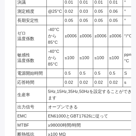
決議
0.01
0.01
0.01
0.01
°
測定精度
@25°C
0.02
0.03
0.05
0.06
°
長期安定性
0.05
0.05
0.05
0.05
°
-40°C
ゼロ
から
±0006
±0006
±0006
±0006
°/°C
温度係数
85°C
-40°C
ppm/
敏感性
から
≤100
≤100
≤100
≤100
温度係数
°C
85°C
電源開始時間
0.5
0.5
0.5
0.5
S
応答時間
0.02
0.02
0.02
0.02
s
5Hz,15Hz,35Hz,50Hzを設定することができ
生産率
ます
出力信号
オープンできる
EMC
EN61000とGBT17626に従って
MTBF
≥98000時間/時間
断熱抵抗
≥100 MΩ