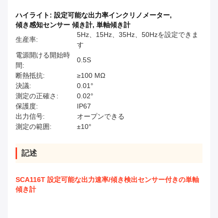
ハイライト:
設定可能な出力率インクリノメーター
,
傾き感知センサー 傾き計
,
単軸傾き計
5Hz、15Hz、35Hz、50Hzを設定できま
生産率:
す
電源開ける開始時
0.5S
間:
断熱抵抗:
≥100 MΩ
決議:
0.01°
測定の正確さ:
0.02°
保護度:
IP67
出力信号:
オープンできる
測定の範囲:
±10°
記述
SCA116T 設定可能な出力速率/傾き検出センサー付きの単軸
傾き計