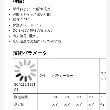
特徴:
単軸および二軸傾斜測定
範囲 ± 1~± 90° 選択可能
精度:0.05°
保護グレード:IP67
DC 9~36V 幅幅の電圧入力
出力信号: 開ける
広い温度での動作 -40°C+85°Cr
技術パラメータ:
ユニ
条件
パラメーター
ット
SCA116/126T-
C1
測定範囲
±10
±30
±60
±90
°
測定軸
X Y
X Y
X Y
X Y
軸