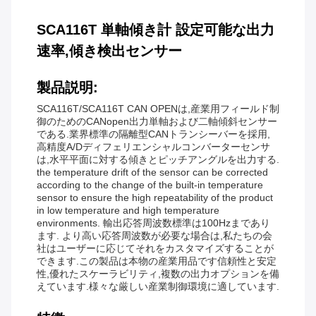
SCA116T 単軸傾き計 設定可能な出力
速率,傾き検出センサー
製品説明:
SCA116T/SCA116T CAN OPENは,産業用フィールド制
御のためのCANopen出力単軸および二軸傾斜センサー
である.業界標準の隔離型CANトランシーバーを採用,
高精度A/Dディフェリエンシャルコンバーターセンサ
は,水平平面に対する傾きとピッチアングルを出力する.
the temperature drift of the sensor can be corrected
according to the change of the built-in temperature
sensor to ensure the high repeatability of the product
in low temperature and high temperature
environments. 輸出応答周波数標準は100Hzまであり
ます. より高い応答周波数が必要な場合は,私たちの会
社はユーザーに応じてそれをカスタマイズすることが
できます.この製品は本物の産業用品です信頼性と安定
性,優れたスケーラビリティ,複数の出力オプションを備
えています.様々な厳しい産業制御環境に適しています.