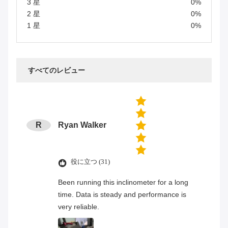
3 星
0%
2 星
0%
1 星
0%
すべてのレビュー
R
Ryan Walker
役に立つ (31)
Been running this inclinometer for a long
time. Data is steady and performance is
very reliable.