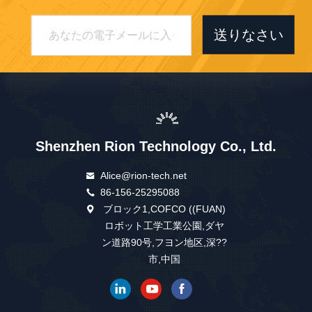
送りなさい
Shenzhen Rion Technology Co., Ltd.
Alice@rion-tech.net
86-156-25295088
ブロック1,COFCO ((FUAN)
ロボット工学工業公園,ダヤ
ン道路90号,フヨン地区,深??
市,中国