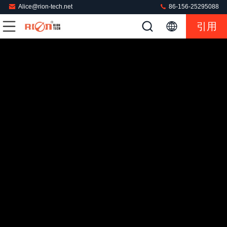
Alice@rion-tech.net
86-156-25295088
引用