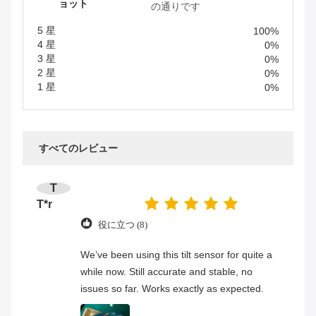
ョット
の通りです
5 星
100%
4 星
0%
3 星
0%
2 星
0%
1 星
0%
すべてのレビュー
T
T*r
役に立つ (8)
We’ve been using this tilt sensor for quite a
while now. Still accurate and stable, no
issues so far. Works exactly as expected.