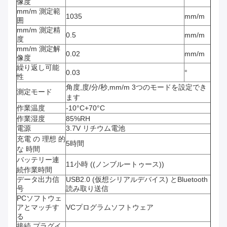
像度
mm/m 測定範
1035
mm/m
囲
mm/m 測定精
0.5
mm/m
度
mm/m 測定解
0.02
mm/m
像度
繰り返し可能
0.03
°
性
角度,度/分/秒,mm/m 3つのモードを設定でき
測定モード
ます
作業温度
-10°C+70°C
作業湿度
85%RH
電源
3.7V リチウム電池
充電 の 理想 的
5時間
な 時間
バッテリー連
11小時 ((ノンブルートゥース))
続作業時間
データ出力信
USB2.0 (仮想シリアルデバイス) とBluetooth
号
読み取り送信
PCソフトウェ
アとマッチす
VCプログラムソフトウェア
る
接続 プラグイ