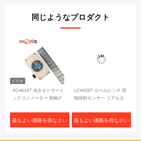
同じようなプロダクト
ビデオ
ルア
ACA626T 傾きセンサーイ
LCA328T ロールピッチ 双
A
メ
ンクリノメーター 双軸デジ
軸傾斜センサー リアルタイ
C
標変
タルインクリノメーター
ム出力 デジタル傾斜メータ
ー
さい
最もよい価格を得なさい
最もよい価格を得なさい
最