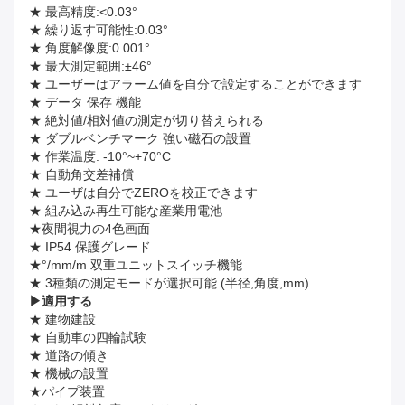
★ 最高精度:<0.03°
★ 繰り返す可能性:0.03°
★ 角度解像度:0.001°
★ 最大測定範囲:±46°
★ ユーザーはアラーム値を自分で設定することができます
★ データ 保存 機能
★ 絶対値/相対値の測定が切り替えられる
★ ダブルベンチマーク 強い磁石の設置
★ 作業温度: -10°~+70°C
★ 自動角交差補償
★ ユーザは自分でZEROを校正できます
★ 組み込み再生可能な産業用電池
★夜間視力の4色画面
★ IP54 保護グレード
★°/mm/m 双重ユニットスイッチ機能
★ 3種類の測定モードが選択可能 (半径,角度,mm)
▶
適用する
★ 建物建設
★ 自動車の四輪試験
★ 道路の傾き
★ 機械の設置
★パイプ装置