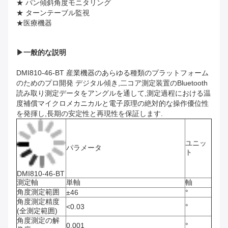
★ パン傾斜角度モニタリング
★ ターンテーブル監視
★医療機器
▶
一般的な説明
DMI810-46-BT 産業機器のあらゆる種類のプラットフォーム
のためのプロ開発 デジタル傾き,二コア測定装置のBluetooth
読み取り測定データをアングルを通して,測定過程における温
度補償マイクロメカニカルと電子原理の絶対的な操作優位性
を発揮し,長期の安定性と再現性を保証します.
ユニッ
パラメータ
ト
DMI810-46-BT
測定軸
単軸
軸
角度測定範囲
±46
°
角度測定精度
<0.03
°
(全測定範囲)
角度測定の解
0.001
°