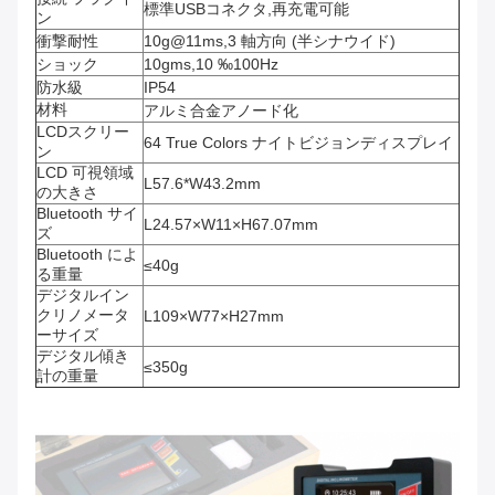
標準USBコネクタ,再充電可能
ン
衝撃耐性
10g@11ms,3 軸方向 (半シナウイド)
ショック
10gms,10 ‰100Hz
防水級
IP54
材料
アルミ合金アノード化
LCDスクリー
64 True Colors ナイトビジョンディスプレイ
ン
LCD 可視領域
L57.6*W43.2mm
の大きさ
Bluetooth サイ
L24.57×W11×H67.07mm
ズ
Bluetooth によ
≤40g
る重量
デジタルイン
クリノメータ
L109×W77×H27mm
ーサイズ
デジタル傾き
≤350g
計の重量