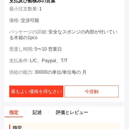
支払及び船積みの言葉
最小注文数量:
1
価格:
交渉可能
パッケージの詳細:
安全なスポンジの内部が付いてい
る木箱の1pcs
受渡し時間:
5〜10 営業日
支払条件:
L/C、Paypal、T/T
供給の能力:
30000の単位/単位每の 月
最もよい価格を得なさい
今接触
指定
記述
評価とレビュー
指定