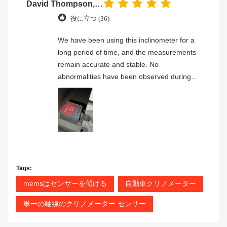
David Thompson, Senior Engineer
役に立つ (36)
We have been using this inclinometer for a
long period of time, and the measurements
remain accurate and stable. No
abnormalities have been observed during
continuous operation, and the overall
product quality has proven to be very
reliable.
Tags:
memsはセンサーを傾ける
自動車クリノメーター
単一の軸線のクリノメーター センサー