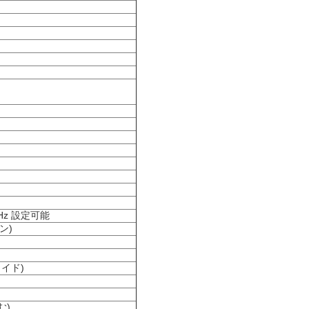
100Hz 設定可能
ョン)
ウイド)
む)