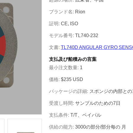
ブランド名:
Rion
証明:
CE, ISO
モデル番号:
TL740-232
文書:
TL740D ANGULAR GYRO SENS
支払及び船積みの言葉
最小注文数量:
1
価格:
$235 USD
パッケージの詳細:
スポンジの内部との1pcs
受渡し時間:
サンプルのための7日
支払条件:
T/T、ペイパル
供給の能力:
3000の部分/部分每の 月