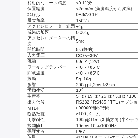
相対的なコース精度
<0.1°/分
位置精度
<2mm/m (角度精度から変換)
非線形
0FSの0.1%
最大角率
150°/s
アクセレロメーター範囲
±4g
成果の加速
0.001g
アクセレロメーターの精
5mg
度
開始時間
5s (静的)
入力電圧
DC9V~36V
流動
60mA (12V)
ワーキングテンパー
-40 ~ +85°C
貯蔵温度
-40 ~ +85°C
振動
5g~10g
影響
200g pk,2ms,1⁄2 sin
労働生活
10年
生産率
5Hz / 15Hz / 25Hz / 50Hz / 
出力信号
RS232 / RS485 / TTL (オプシ
≥98000時間/時間
MTBF
断熱抵抗
≥100 メゴム
衝撃耐性
100g@11ms,3 軸方向 (半シナ
振動防止
10gms,10 ‰1000Hz
保護する
IP67
体重
≤150g (1メートルケーブルを含