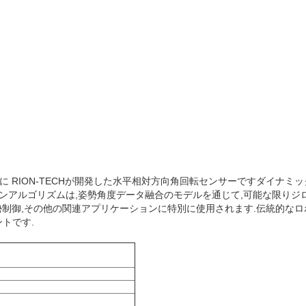
スに RION-TECHが開発した水平相対方向角回転センサーですダイナ
ションアルゴリズムは,姿勢角度データ融合のモデルを通じて,可能な限りジ
姿勢制御,その他の関連アプリケーションに特別に使用されます.伝統的な
トです.