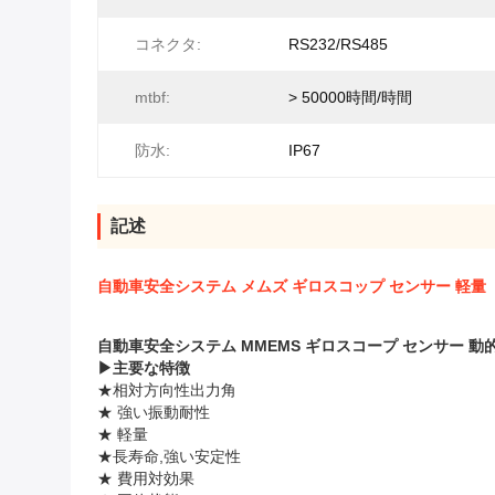
コネクタ:
RS232/RS485
mtbf:
> 50000時間/時間
防水:
IP67
記述
自動車安全システム メムズ ギロスコップ センサー 軽量
自動車安全システム MMEMS ギロスコープ センサー 動
▶
主要な特徴
★相対方向性出力角
★ 強い振動耐性
★ 軽量
★長寿命,強い安定性
★ 費用対効果