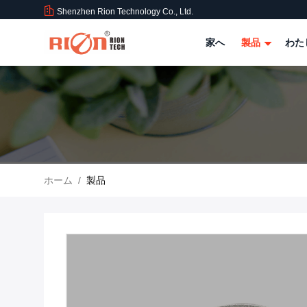
Shenzhen Rion Technology Co., Ltd.
家へ
製品
わた
ホーム
/
製品