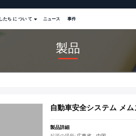
したち に つい て
ニュース
事件
製品
自動車安全システム メム
製品詳細
起源の場所:
広東省、中国