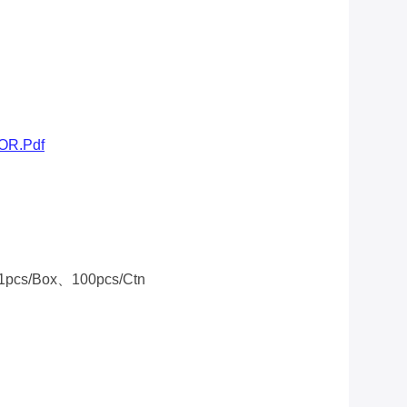
OR.pdf
/box、100pcs/ctn