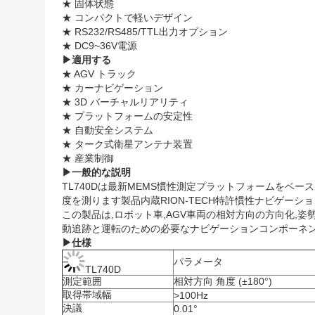
★ 固体状態
★ コンパクトで軽いデザイン
★ RS232/RS485/TTL出力オプション
★ DC9~36V電源
▶
適用する
★ AGV トラック
★ カーナビゲーション
★ 3D バーチャルリアリティ
★ プラットフォームの安定性
★ 自動安全システム
★ ターク式衛星アンテナ装置
★ 産業制御
▶
一般的な説明
TL740Dは最新MEMS慣性測定プラットフォームをベー
度を測ります製品内蔵RION-TECH特許慣性ナビゲー
この製品は,ロボット車,AGV車両の相対方向の方向化,
動追跡と運転のための必要なナビゲーションコンポーネン
▶
仕様
パラメータ
TL740D
測定範囲
相対方向 角度 (±180°)
取得帯域幅
>100Hz
決議
0.01°