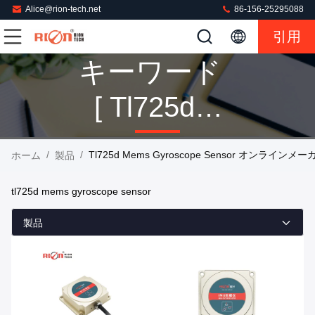
Alice@rion-tech.net
86-156-25295088
引用
キーワード
[ Tl725d
Mems
/
/
Tl725d Mems Gyroscope Sensor オンラインメー
ホーム
製品
Gyroscope
tl725d mems gyroscope sensor
Sensor ] マ
製品
ッチ 9 製品