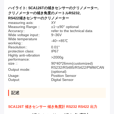
ハイライト:
SCA126Tの傾きセンサーのクリノメーター
,
クリノメーターの傾き角度のメートルRS232
,
RS422傾きセンサーのクリノメーター
measuring axis:
XY
Measuring Range ::
±1~±90° optional
Accuracy::
refer to the technical data
Wide voltage input::
9~36V
Wide temperature
-40~+85℃
working::
Resolution::
0.01°
protection class:
IP67
Highly anti-vibration
>2000g
performance:
size ::
90*40*26mm(customized)
RS232/RS485/RS422/PWM/CAN
Output mode:
(optional)
Usage:
Position Sensor
Output:
Digital Sensor
記述
SCA126T 傾きセンサー 傾き角度計 RS232 RS422 出力