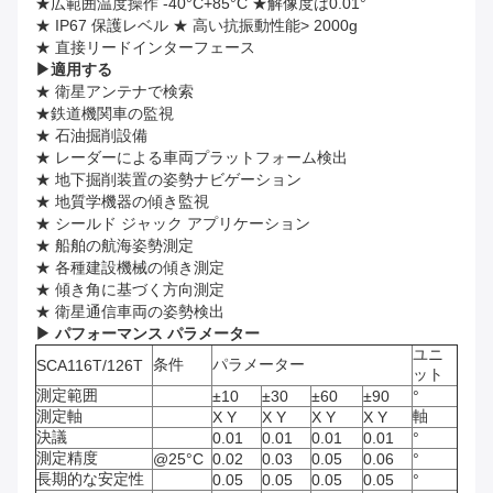
★広範囲温度操作 -40°C+85°C ★解像度は0.01°
★ IP67 保護レベル ★ 高い抗振動性能> 2000g
★ 直接リードインターフェース
▶
適用する
★ 衛星アンテナで検索
★鉄道機関車の監視
★ 石油掘削設備
★ レーダーによる車両プラットフォーム検出
★ 地下掘削装置の姿勢ナビゲーション
★ 地質学機器の傾き監視
★ シールド ジャック アプリケーション
★ 船舶の航海姿勢測定
★ 各種建設機械の傾き測定
★ 傾き角に基づく方向測定
★ 衛星通信車両の姿勢検出
▶ パフォーマンス パラメーター
ユニ
条件
パラメーター
SCA116T/126T
ット
測定範囲
±10
±30
±60
±90
°
測定軸
軸
X Y
X Y
X Y
X Y
決議
0.01
0.01
0.01
0.01
°
測定精度
@25°C
0.02
0.03
0.05
0.06
°
長期的な安定性
0.05
0.05
0.05
0.05
°