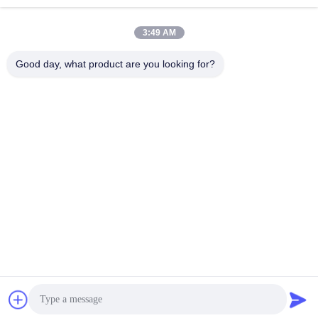
3:49 AM
Good day, what product are you looking for?
Shenzhen Rion Technology Co., Ltd.
Alice@rion-tech.net
86-156-25295088
ブロック1,COFCO ((FUAN)
ロボット工学工業公園,ダヤ
ン道路90号,フヨン地区,深??
市,中国
中国の良質 傾きセンサーのクリノメーター 製造者。版権の© 2026
Shenzhen Rion Technology Co., Ltd. . 複製権所有。