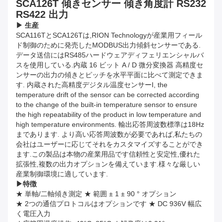
SCA126T 傾きセンサー 傾き角度計 RS232
RS422 出力
▶ 生産
SCA116TとSCA126Tは,RION Technologyが産業用フィール
ド制御のために発売したMODBUS出力傾斜センサーである.
データ送信にはRS485ハードウェアディフェリエンシャルバ
スを使用している.内蔵 16 ビット A / D 微分変換器 高精度セ
ンサーの出力の傾きとピッチを水平平面に比べて測定できま
す. 内蔵された高精度デジタル温度センサーI, the
temperature drift of the sensor can be corrected according
to the change of the built-in temperature sensor to ensure
the high repeatability of the product in low temperature and
high temperature environments. 輸出応答周波数標準は18Hz
まであります. より高い応答周波数が必要であれば,私たちの
会社はユーザーに応じてそれをカスタマイズすることができ
ます.この製品は本物の産業用品です信頼性と安定性,優れた
拡張性,複数の出力オプションを備えています.様々な厳しい
産業制御環境に適しています.
▶
特徴
★ 単軸/二軸傾き測定 ★ 範囲 ± 1 ± 90 ° オプション
★ 2つの通信プロトコルはオプションです ★ DC 936V 幅広
く電圧入力