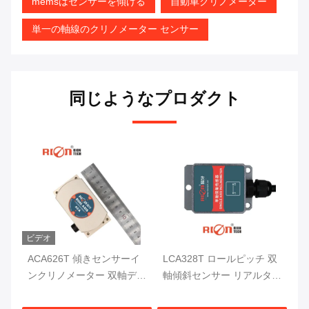
memsはセンサーを傾ける
自動車クリノメーター
単一の軸線のクリノメーター センサー
同じようなプロダクト
ビデオ
ルア
ACA626T 傾きセンサーイ
LCA328T ロールピッチ 双
A
メ
ンクリノメーター 双軸デジ
軸傾斜センサー リアルタイ
C
標変
タルインクリノメーター
ム出力 デジタル傾斜メータ
ー