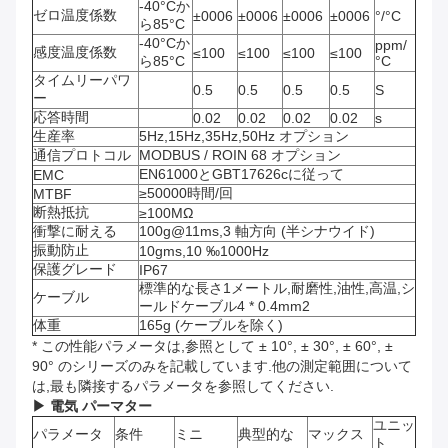
-40°Cか
ゼロ温度係数
±0006
±0006
±0006
±0006
°/°C
ら85°C
-40°Cか
ppm/
感度温度係数
≤100
≤100
≤100
≤100
ら85°C
°C
タイムリーパワ
0.5
0.5
0.5
0.5
S
ー
応答時間
0.02
0.02
0.02
0.02
s
生産率
5Hz,15Hz,35Hz,50Hz オプション
通信プロトコル
MODBUS / ROIN 68 オプション
EN61000とGBT17626cに従って
EMC
≥50000時間/回
MTBF
断熱抵抗
≥100MΩ
衝撃に耐える
100g@11ms,3 軸方向 (半シナウイド)
振動防止
10gms,10 ‰1000Hz
保護グレード
IP67
標準的な長さ1メートル,耐磨性,油性,高温,シ
ケーブル
ールドケーブル4 * 0.4mm2
体重
165g (ケーブルを除く)
* この性能パラメータは,参照として ± 10°, ± 30°, ± 60°, ±
90° のシリーズのみを記載しています.他の測定範囲について
は,最も隣接するパラメータを参照してください.
▶ 電気 パーマター
ユニッ
パラメータ
条件
ミニ
典型的な
マックス
ト