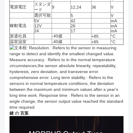
スタンダ
電源電圧
9
12,24
36
V
ード
選択可能
5
V
5V
42
mA
稼動電流
12V
26
mA
24
17
mA
派遣社員
-40歳
+85
°C
温室温室
-40歳
+85
°C
鍵 の 言葉