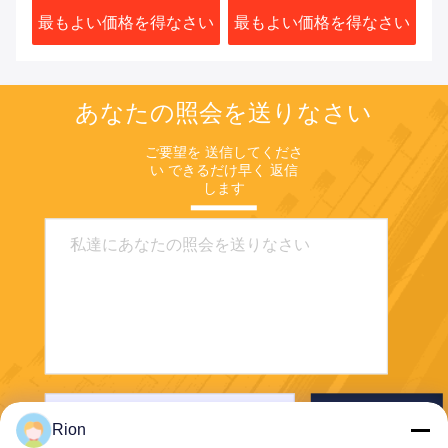
さい
最もよい価格を得なさい
最もよい価格を得なさい
最
あなたの照会を送りなさい
ご要望を 送信してくださ
い できるだけ早く 返信
します
送りなさい
Rion