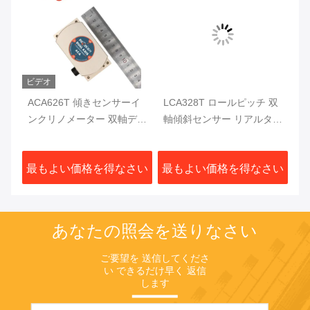
ビデオ
ルア
ACA626T 傾きセンサーイ
LCA328T ロールピッチ 双
A
メ
ンクリノメーター 双軸デジ
軸傾斜センサー リアルタイ
C
標変
タルインクリノメーター
ム出力 デジタル傾斜メータ
ー
さい
最もよい価格を得なさい
最もよい価格を得なさい
最
あなたの照会を送りなさい
ご要望を 送信してくださ
い できるだけ早く 返信
します