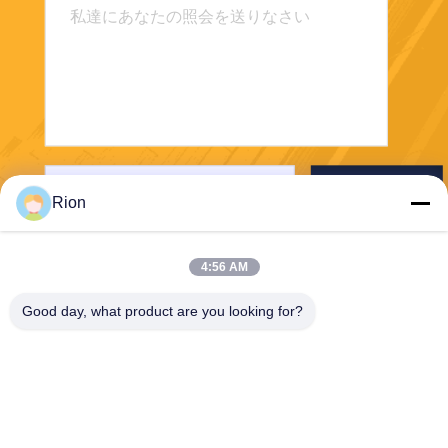
送りなさい
Rion
4:56 AM
Good day, what product are you looking for?
Shenzhen Rion Technology Co., Ltd.
Alice@rion-tech.net
86-156-25295088
ブロック1,COFCO ((FUAN)