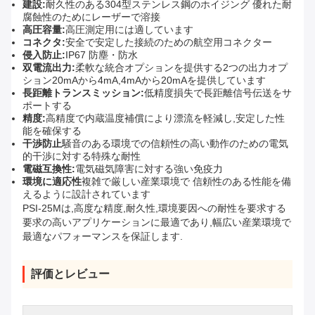
建設:
耐久性のある304型ステンレス鋼のホイジング 優れた耐
腐蝕性のためにレーザーで溶接
高圧容量:
高圧測定用には適しています
コネクタ:
安全で安定した接続のための航空用コネクター
侵入防止:
IP67 防塵・防水
双電流出力:
柔軟な統合オプションを提供する2つの出力オプ
ション20mAから4mA,4mAから20mAを提供しています
長距離トランスミッション:
低精度損失で長距離信号伝送をサ
ポートする
精度:
高精度で内蔵温度補償により漂流を軽減し,安定した性
能を確保する
干渉防止
騒音のある環境での信頼性の高い動作のための電気
的干渉に対する特殊な耐性
電磁互換性:
電気磁気障害に対する強い免疫力
環境に適応性
複雑で厳しい産業環境で 信頼性のある性能を備
えるように設計されています
PSI-25Mは,高度な精度,耐久性,環境要因への耐性を要求する
要求の高いアプリケーションに最適であり,幅広い産業環境で
最適なパフォーマンスを保証します.
評価とレビュー