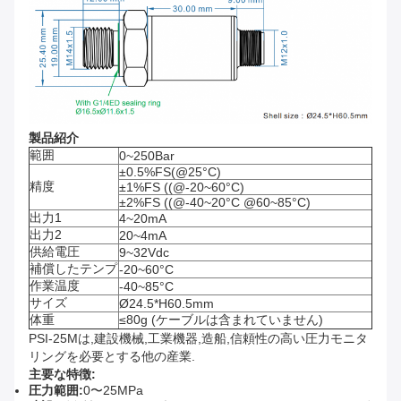
製品紹介
範囲
0~250Bar
±0.5%FS(@25°C)
精度
±1%FS ((@-20~60°C)
±2%FS ((@-40~20°C @60~85°C)
出力1
4~20mA
出力2
20~4mA
供給電圧
9~32Vdc
補償したテンプ
-20~60°C
作業温度
-40~85°C
サイズ
Ø24.5*H60.5mm
体重
≤80g (ケーブルは含まれていません)
PSI-25Mは,建設機械,工業機器,造船,信頼性の高い圧力モニタ
リングを必要とする他の産業.
主要な特徴:
圧力範囲:
0〜25MPa