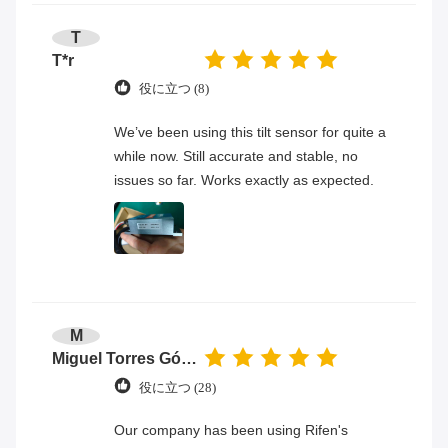
T
T*r
役に立つ (8)
We’ve been using this tilt sensor for quite a
while now. Still accurate and stable, no
issues so far. Works exactly as expected.
M
Miguel Torres Gómez
役に立つ (28)
Our company has been using Rifen's