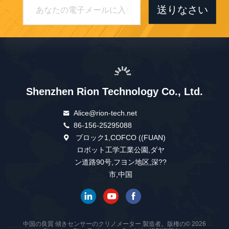
送りなさい
Shenzhen Rion Technology Co., Ltd.
Alice@rion-tech.net
86-156-25295088
ブロック1,COFCO ((FUAN)
ロボット工学工業公園,ダヤ
ン道路90号,フヨン地区,深??
市,中国
中国の良質 傾きセンサーのクリノメーター 製造者。版権の© 2026