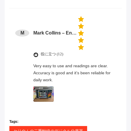
M
Mark Collins – Engineer
役に立つ (12)
Very easy to use and readings are clear.
Accuracy is good and it’s been reliable for
daily work.
Tags:
セリウムの二重軸線のデジタル分度器