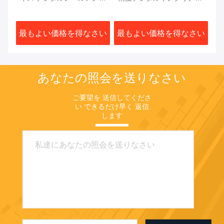
ルゲーマー フルックスゲー
ーター データストア 産業
ス
ト 10Hz シングルアクシス
級
ル
さい
最もよい価格を得なさい
最もよい価格を得なさい
最
プロトラクター
あなたの照会を送りなさい
ご要望を 送信してくださ
い できるだけ早く 返信
します