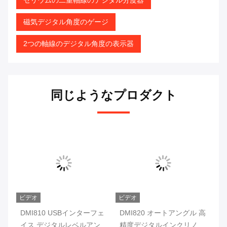
磁気デジタル角度のゲージ
2つの軸線のデジタル角度の表示器
同じようなプロダクト
ビデオ
ビデオ
デジ
DMI810 USBインターフェ
DMI820 オートアングル 高
D
取り
イス デジタルレベルアング
精度デジタルインクリノメ
ジ