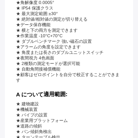
★角解像度:0.0005°
★ IP54 保護クラス
★ 最大測定範囲:±30°
★ 絶対値/相対値の測定が切り替える
★データ保存機能
★ 横と下の両方を測定できます
★作業温度 -10°C+70°C
★ ダブルベンチマーク 強い磁石の設置
★アラームの角度を設定できます
★ 角度または長さのダブルユニットスイッチ
★夜間視力 4色画面
★ 2種類の測定モードが選択可能
★ 自動角間接補償機能
★顧客はゼロポイントを自分で校正することができま
す
適用範囲:
A について
★ 建物建設
★機械装置
★ パイプの設置
★産業用プラットフォーム
★道路の傾斜
★ パン傾斜角検出
★ ターンテーブル検出