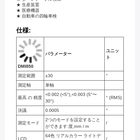
★ 生産装置
★ 医療機器
★ 自動車の四輪車検
仕様
:
ユニッ
パラメーター
ト
DMI850
測定範囲
±30
°
測定軸
単軸
<0.002 (<5°),<0.003 (5°〜
最高 の 精度
° (RMS)
30°)
決議
0.0005
°
2つのモードを設定すること
測定モード
/
ができます:度,mm / m
64色 リアルカラー ライトデ
LCD
/