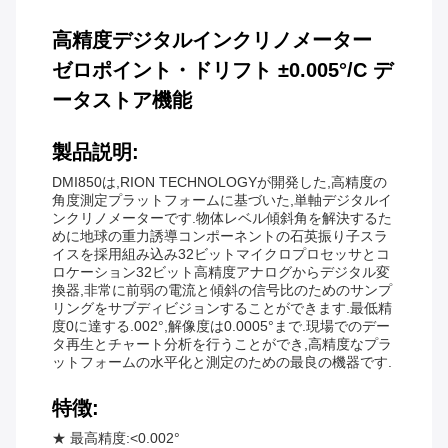
高精度デジタルインクリノメーター
ゼロポイント・ドリフト ±0.005°/C デ
ータストア機能
製品説明:
DMI850は,RION TECHNOLOGYが開発した,高精度の
角度測定プラットフォームに基づいた,単軸デジタルイ
ンクリノメーターです.物体レベル傾斜角を解決するた
めに地球の重力誘導コンポーネントの石英振り子スラ
イスを採用組み込み32ビットマイクロプロセッサとコ
ロケーション32ビット高精度アナログからデジタル変
換器,非常に前弱の電流と傾斜の信号比のためのサンプ
リングをサブディビジョンすることができます.最低精
度0に達する.002°,解像度は0.0005°まで.現場でのデー
タ再生とチャート分析を行うことができ,高精度なプラ
ットフォームの水平化と測定のための最良の機器です.
特徴:
★ 最高精度:<0.002°