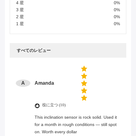
4 星
0%
3 星
0%
2 星
0%
1 星
0%
すべてのレビュー
A
Amanda
役に立つ (10)
This inclination sensor is rock solid. Used it
for a month in rough conditions — still spot
on. Worth every dollar