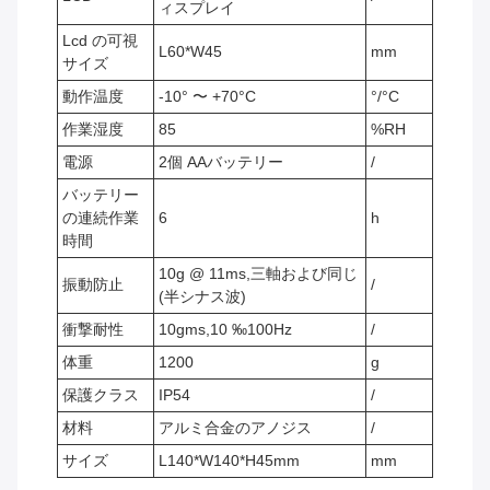
ィスプレイ
Lcd の可視
L60*W45
mm
サイズ
動作温度
-10° 〜 +70°C
°/°C
作業湿度
85
%RH
電源
2個 AAバッテリー
/
バッテリー
の連続作業
6
h
時間
10g @ 11ms,三軸および同じ
振動防止
/
(半シナス波)
衝撃耐性
10gms,10 ‰100Hz
/
体重
1200
g
保護クラス
IP54
/
材料
アルミ合金のアノジス
/
サイズ
L140*W140*H45mm
mm