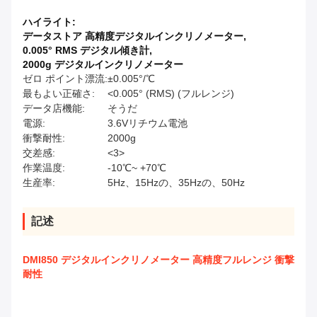
ハイライト:
データストア 高精度デジタルインクリノメーター
,
0.005° RMS デジタル傾き計
,
2000g デジタルインクリノメーター
ゼロ ポイント漂流:
±0.005°/℃
最もよい正確さ:
<0.005° (RMS) (フルレンジ)
データ店機能:
そうだ
電源:
3.6Vリチウム電池
衝撃耐性:
2000g
交差感:
<3>
作業温度:
-10℃~ +70℃
生産率:
5Hz、15Hzの、35Hzの、50Hz
記述
DMI850 デジタルインクリノメーター 高精度フルレンジ 衝撃
耐性