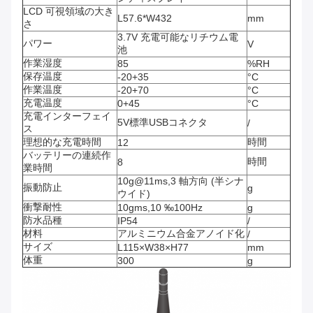
LCD 可視領域の大き
L57.6*W432
mm
さ
3.7V 充電可能なリチウム電
パワー
V
池
作業湿度
85
%RH
保存温度
-20+35
°C
作業温度
-20+70
°C
充電温度
0+45
°C
充電インターフェイ
5V標準USBコネクタ
/
ス
理想的な充電時間
時間
12
バッテリーの連続作
時間
8
業時間
10g@11ms,3 軸方向 (半シナ
振動防止
g
ウイド)
衝撃耐性
10gms,10 ‰100Hz
g
防水品種
IP54
/
材料
アルミニウム合金アノイド化
/
サイズ
L115×W38×H77
mm
体重
300
g