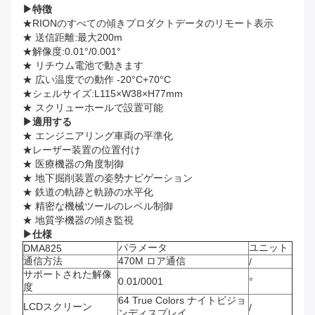
▶
特徴
★RIONのすべての傾きプロダクトデータのリモート表示
★ 送信距離:最大200m
★解像度:0.01°/0.001°
★ リチウム電池で動きます
★ 広い温度での動作 -20°C+70°C
★シェルサイズ:L115×W38×H77mm
★ スクリューホールで設置可能
▶
適用する
★ エンジニアリング車両の平準化
★レーザー装置の位置付け
★ 医療機器の角度制御
★ 地下掘削装置の姿勢ナビゲーション
★ 鉄道の軌跡と軌跡の水平化
★ 精密な機械ツールのレベル制御
★ 地質学機器の傾き監視
▶
仕様
パラメータ
ユニット
DMA825
通信方法
470M ロア通信
/
サポートされた解像
0.01/0001
°
度
64 True Colors ナイトビジョ
LCDスクリーン
/
ンディスプレイ