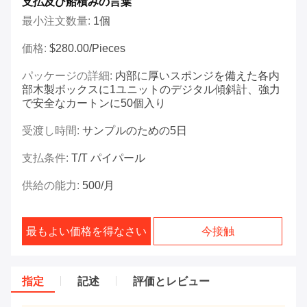
支払及び船積みの言葉
最小注文数量:
1個
価格:
$280.00/Pieces
パッケージの詳細:
内部に厚いスポンジを備えた各内
部木製ボックスに1ユニットのデジタル傾斜計、強力
で安全なカートンに50個入り
受渡し時間:
サンプルのための5日
支払条件:
T/T パイパール
供給の能力:
500/月
最もよい価格を得なさい
今接触
指定
記述
評価とレビュー