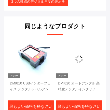
2つの軸線のデジタル角度の表示器
同じようなプロダクト
ビデオ
ビデオ
デジ
DMI810 USBインターフェ
DMI820 オートアングル 高
D
取り
イス デジタルレベルアング
精度デジタルインクリノメ
ジ
ルゲーマー フルックスゲー
ーター データストア 産業
ス
ト 10Hz シングルアクシス
級
ル
さい
最もよい価格を得なさい
最もよい価格を得なさい
最
プロトラクター