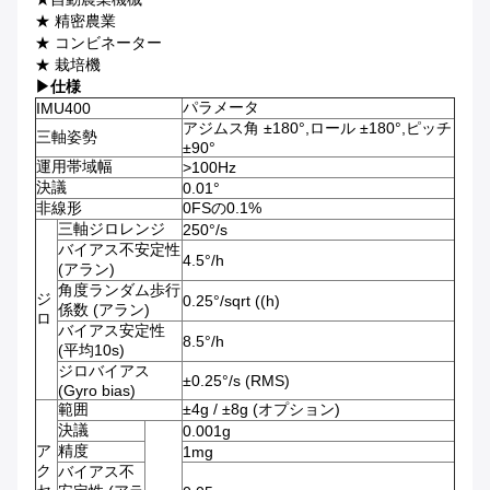
★ 精密農業
★ コンビネーター
★ 栽培機
▶
仕様
パラメータ
IMU400
アジムス角 ±180°,ロール ±180°,ピッチ
三軸姿勢
±90°
運用帯域幅
>100Hz
決議
0.01°
非線形
0FSの0.1%
三軸ジロレンジ
250°/s
バイアス不安定性
4.5°/h
(アラン)
角度ランダム歩行
ジ
0.25°/sqrt ((h)
係数 (アラン)
ロ
バイアス安定性
8.5°/h
(平均10s)
ジロバイアス
±0.25°/s (RMS)
(Gyro bias)
範囲
±4g / ±8g (オプション)
決議
0.001g
ア
精度
1mg
ク
バイアス不