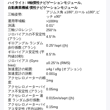
ハイライト:
9軸慣性ナビゲーションモジュール
,
自動農業機械 慣性ナビゲーションモジュール
アジムス角 ±180°,ロール ±180°,ピ
三軸姿勢:
ッチ ±90°
運用帯域幅:
>100Hz
決議:
0.01°
三軸ジロレンジ:
250°/s
ジロバイアスの不安定性
4.5°/h
(アラン):
ギロアングル ランダム
0.25°/sqrt ((h)
歩行係数 (アラン):
ギロバイアス安定性 (平
8.5°/h
均値10秒):
ジロバイアス (Gyro
±0.25°/s (RMS)
bias):
加速度計の範囲:
±4g / ±8g (オプション)
加速度計の決断:
0.001g
アクセレロメーターの精
1mg
度:
アクセレロメーターバイ
0.05mg
アス不安定性 (アラン):
アクセレロメーター 速
0.015m/s/sqrt ((h)
度 ランダム歩行係数:
アクセレロメーターバイ
0.15mg
アス安定性 (平均10秒):