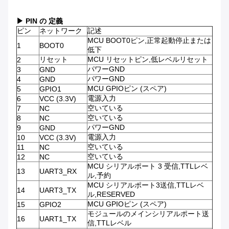
▶ PIN の 定義
ピン
ネットワーク
記述
MCU BOOT0ピン,正常起動停止または
1
BOOT0
低下
リセット
MCU リセットピン,低レベルリセット
2
パワーGND
3
GND
パワーGND
4
GND
MCU GPIOピン (スペア)
5
GPIO1
電源入力
6
VCC (3.3V)
空いている
7
NC
空いている
8
NC
パワーGND
9
GND
電源入力
10
VCC (3.3V)
空いている
11
NC
空いている
12
NC
MCU シリアルポート 3 受信,TTLレベ
13
UART3_RX
ル,予約
MCU シリアルポート3送信,TTLレベ
14
UART3_TX
ル,RESERVED
MCU GPIOピン (スペア)
15
GPIO2
モジュールのメインシリアルポート送
16
UART1_TX
信,TTLレベル