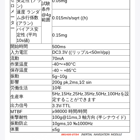
セ
安定性 (アラ
0.05mg
試験
ロ
ン)
条件
メ
速度 ランダ
@4g
ー
ム歩行係数
0.015m/s/sqrt ((h)
範囲
タ
(アラン)
ー
バイアス安
定性 (平均
0.15mg
10s値)
開始時間
500ms
入力電圧
DC3.3V ((リップル<50mVpp)
流動
70mA
作業温度
-40〜+80°C
保存温度
-40 ~ +85°C
振動
5g~10g
影響
200g pk,2ms,1⁄2 sin
労働生活
10年
5Hz,15Hz,25Hz,35Hz,50Hz,100Hzを設
生産率
定することができます
出力信号
3.3V-TTL
≥98000 時間/時間
MTBF
衝撃耐性
100g@11ms,3 軸方向 (半シナウイド)
振動防止
10gms,10 ‰1000Hz
体重
≤5g