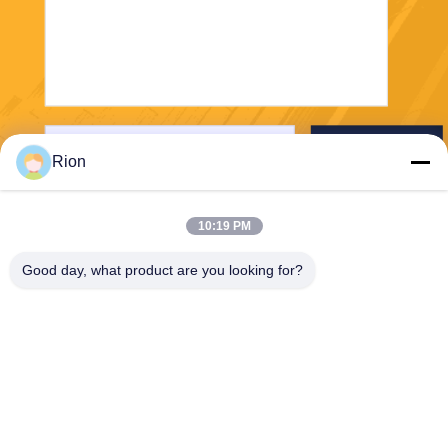
送りなさい
Rion
10:19 PM
Good day, what product are you looking for?
Shenzhen Rion Technology Co., Ltd.
Alice@rion-tech.net
86-156-25295088
ブロック1,COFCO ((FUAN)
ロボット工学工業公園,ダヤ