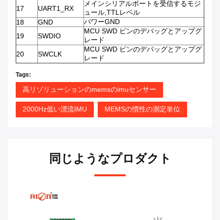
メインシリアルポートを受信するモジ
17
UART1_RX
ュール,TTLレベル
パワーGND
18
GND
MCU SWD ピンのデバッグとアップグ
19
SWDIO
レード
MCU SWD ピンのデバッグとアップグ
20
SWCLK
レード
Tags:
高リゾリューションのmemsのimuセンサー
2000Hz低い漂流IMU
MEMSの慣性の測定単位
同じようなプロダクト