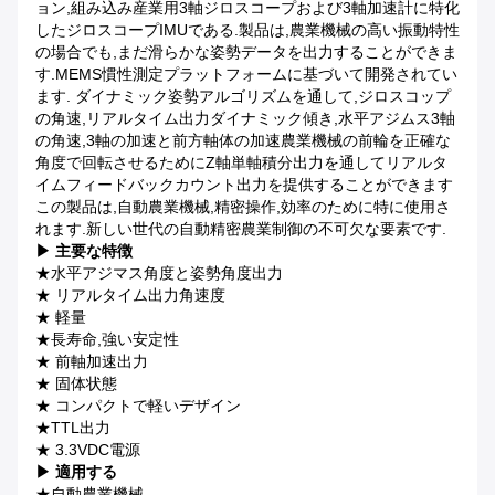
ョン,組み込み産業用3軸ジロスコープおよび3軸加速計に特化
したジロスコープIMUである.製品は,農業機械の高い振動特性
の場合でも,まだ滑らかな姿勢データを出力することができま
す.MEMS慣性測定プラットフォームに基づいて開発されてい
ます. ダイナミック姿勢アルゴリズムを通して,ジロスコップ
の角速,リアルタイム出力ダイナミック傾き,水平アジムス3軸
の角速,3軸の加速と前方軸体の加速農業機械の前輪を正確な
角度で回転させるためにZ軸単軸積分出力を通してリアルタ
イムフィードバックカウント出力を提供することができます
この製品は,自動農業機械,精密操作,効率のために特に使用さ
れます.新しい世代の自動精密農業制御の不可欠な要素です.
▶
主要な特徴
★水平アジマス角度と姿勢角度出力
★ リアルタイム出力角速度
★ 軽量
★長寿命,強い安定性
★ 前軸加速出力
★ 固体状態
★ コンパクトで軽いデザイン
★TTL出力
★ 3.3VDC電源
▶
適用する
★自動農業機械