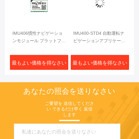
ー
IMU406慣性ナビゲーショ
IMU400-STD4 自動運転ナ
ンモジュール プラットフォ
ビゲーションアプリケーシ
ームの姿勢正確な測定
ョンのためのプロジロスコ
ップIMU
さい
最もよい価格を得なさい
最もよい価格を得なさい
あなたの照会を送りなさい
ご要望を 送信してくださ
い できるだけ早く 返信
します