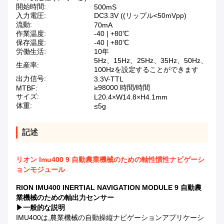
開始時間:
500mS
入力電圧:
DC3.3V ((リップル<50mVpp)
流動:
70mA
作業温度:
-40 | +80℃
保存温度:
-40 | +80℃
労働生活:
10年
5Hz、15Hz、25Hz、35Hz、50Hz、
生産率:
100Hzを設定することができます
出力信号:
3.3V-TTL
≥98000 時間/時間
MTBF:
サイズ:
L20.4×W14.8×H4.1mm
体重:
≤5g
記述
リオン Imu400 9 自動農業機械のための軸性慣性ナビゲーシ
ョンモジュール
RION IMU400 INERTIAL NAVIGATION MODULE 9 自動農
業機械のための軸出力センサー
▶
一般的な説明
IMU400は,農業機械の自動操縦ナビゲーションアプリケーシ