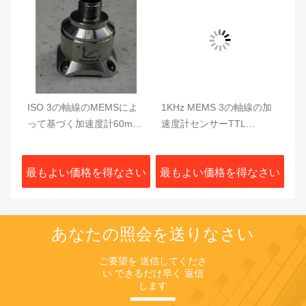
 3
ISO 3の軸線のMEMSによ
1KHz MEMS 3の軸線の加
A
32
って基づく加速度計60mA
速度計センサーTTL
ス
の磁気振動センサー
AKF392 RS232
ー
さい
最もよい価格を得なさい
最もよい価格を得なさい
最
あなたの照会を送りなさい
ご要望を 送信してくださ
い できるだけ早く 返信
します