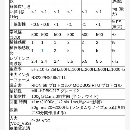
(典型)
数
解像度/しき
mg (最
い値 (@
< 1
< 1
< 1
< 1
< 1
< 1
大)
1Hz)
% FS
非線形性
<0.5
<0.8
<1
<1
<1
<1
(最大)
帯域幅
500
500
500
500
500
500
Hz
(3DB)
横軸感度
1
1
1
2
2
2
%
横振動感度
1
1
2
5
5
5
%
比
レゾナンス
2.4
2.4
2.4
5.5
5.5
5.5
kHz
周波数
生産率
5Hz,10Hz,25Hz,50Hz,100Hz,200Hz,500Hz,1000Hz
出力インタ
RS232/RS485/TTL
ーフェース
議定書
RION 68 プロトコルとMODBUS RTU プロトコル
信頼性
MIL-HDBK-217 グレード2
衝撃耐性
100g@11ms,3軸方向 (半シナウイド)
回復 時間
<1ms(1000g, 1/2 sin 1ms,i軸への影響)
20g rms,20~2000Hz (ランダムなノイズ,o,p,iは各軸
振動
に30分間作用する)
入力
9~36 VDC
(VDD_VSS)
稼働電流消