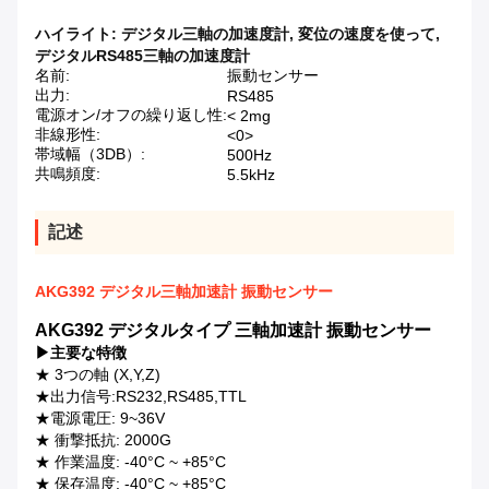
ハイライト:
デジタル三軸の加速度計
,
変位の速度を使って
,
デジタルRS485三軸の加速度計
名前:
振動センサー
出力:
RS485
電源オン/オフの繰り返し性:
< 2mg
非線形性:
<0>
帯域幅（3DB）:
500Hz
共鳴頻度:
5.5kHz
記述
AKG392 デジタル三軸加速計 振動センサー
AKG392 デジタルタイプ 三軸加速計 振動センサー
▶
主要な特徴
★ 3つの軸 (X,Y,Z)
★出力信号:RS232,RS485,TTL
★電源電圧: 9~36V
★ 衝撃抵抗: 2000G
★ 作業温度: -40°C ~ +85°C
★ 保存温度: -40°C ~ +85°C