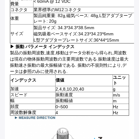
< 60mA @ 12 VDC
費量
コネクタ
業界標準のM12コネクタ
製品純重量: 82g,磁気ベース: 48g,L型アダプタープ
体重
レート: 20g
製品サイズ: 34.3*34.3*38.5mm
サイズ
磁気吸着ベースサイズ:34.23*34.23*6mm
L型アダプタープレートサイズ:36*44*15mm
▶ 振動 パラメータ インデックス
製品の振動周波数,速度,移動はデータ分析から得られ,周波数
は現在の物体振動周波数の主要周波数である.振動速度は最大
振動速さ振動の最大振幅値である. 振動の不規則性により,デ
ータは参照のみに使用される.
ユニッ
インデックス
価値
ト
加速
2,4,8,10,20,40
g
スピード
振動速度
m/s
幅
振動幅値
m
頻度
0~500
Hz
周波数解像度
4
Hz