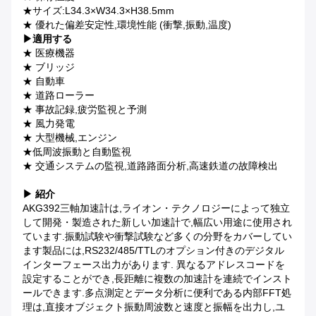
★サイズ:L34.3×W34.3×H38.5mm
★ 優れた偏差安定性,環境性能 (衝撃,振動,温度)
▶
適用する
★ 医療機器
★ ブリッジ
★ 自動車
★ 道路ローラー
★ 事故記録,疲労監視と予測
★ 風力発電
★ 大型機械,エンジン
★低周波振動と自動監視
★ 交通システムの監視,道路路面分析,高速鉄道の故障検出
▶ 紹介
AKG392三軸加速計は,ライオン・テクノロジーによって独立
して開発・製造された新しい加速計で,幅広い用途に使用され
ています.振動試験や衝撃試験など多くの分野をカバーしてい
ます製品には,RS232/485/TTLのオプション付きのデジタル
インターフェース出力があります. 異なるアドレスコードを
設定することができ,長距離に複数の加速計を連続でインスト
ールできます.多点測定とデータ分析に便利である内部FFT処
理は,直接オブジェクト振動周波数と速度と振幅を出力し,ユ