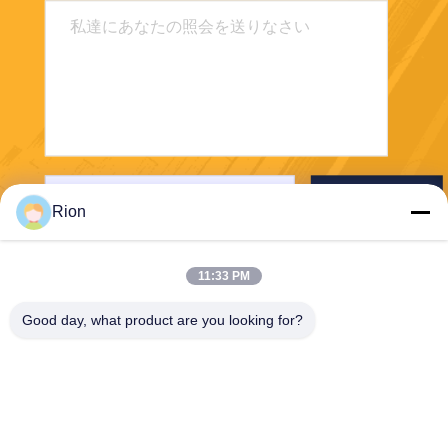
送りなさい
Rion
11:33 PM
Good day, what product are you looking for?
Shenzhen Rion Technology Co., Ltd.
Alice@rion-tech.net
86-156-25295088