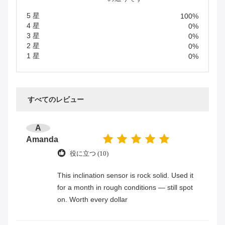
5 星
100%
4 星
0%
3 星
0%
2 星
0%
1 星
0%
すべてのレビュー
A
Amanda
役に立つ (10)
This inclination sensor is rock solid. Used it
for a month in rough conditions — still spot
on. Worth every dollar