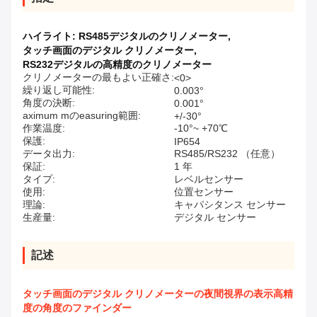
ハイライト:
RS485デジタルのクリノメーター
,
タッチ画面のデジタル クリノメーター
,
RS232デジタルの高精度のクリノメーター
クリノメーターの最もよい正確さ:
<0>
繰り返し可能性:
0.003°
角度の決断:
0.001°
aximum mのeasuring範囲:
+/-30°
作業温度:
-10°~ +70℃
保護:
IP654
データ出力:
RS485/RS232 （任意）
保証:
1 年
タイプ:
レベルセンサー
使用:
位置センサー
理論:
キャパシタンス センサー
生産量:
デジタル センサー
記述
タッチ画面のデジタル クリノメーターの夜間視界の表示高精
度の角度のファインダー