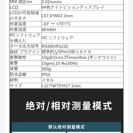
MM 測定res
0.02mm/m
64色ナイトビジョンディスプレイ
LCD
LCDの可視領域
L57.6*W43.2mm
の大きさ
作業温度
-10° 〜 +70°/°C
作業湿度
85%RH
PCソフトウェア
VC ソフトウェア
を備えた
データ出力信号
RS485/RS232
接続 プラグイン
標準的な5PinUSBコネクタ
衝撃耐性
10g@11ms,3Times/Axis (半シナウイド)
衝撃
10gms,10 ‰100Hz
体重
300g
防水品種
IP54
材料
メタル
サイズ
L117*W75*H27.1mm