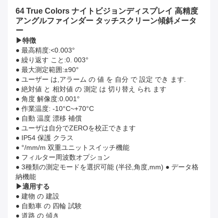
64 True Colors ナイトビジョンディスプレイ 高精度
アングルファインダー タッチスクリーン傾斜メータ
ー
▶
特徴
● 最高精度:<0.003°
● 繰り返す こと:0. 003°
● 最大測定範囲:±90°
● ユーザー は,アラーム の 値 を 自分 で 設定 でき ます.
● 絶対値 と 相対値 の 測定 は 切り替え られ ます
● 角度 解像度:0.001°
● 作業温度: -10°C~+70°C
● 自動 温度 漂移 補償
● ユーザは自分でZEROを校正できます
● IP54 保護 クラス
● °/mm/m 双重ユニットスイッチ機能
● フィルター周波数オプション
● 3種類の測定モードを選択可能 (半径,角度,mm) ● データ格
納機能
▶
適用する
● 建物 の 建設
● 自動車 の 四輪 試験
● 道路 の 傾き