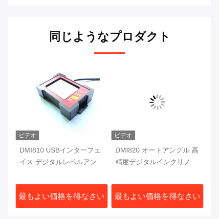
同じようなプロダクト
ビデオ
ビデオ
デジ
DMI810 USBインターフェ
DMI820 オートアングル 高
D
取り
イス デジタルレベルアング
精度デジタルインクリノメ
ジ
ルゲーマー フルックスゲー
ーター データストア 産業
ス
ト 10Hz シングルアクシス
級
ル
さい
最もよい価格を得なさい
最もよい価格を得なさい
最
プロトラクター