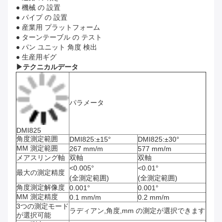
● 機械 の 設置
● パイプ の 設置
● 産業用 プラットフォーム
● ターンテーブル の テスト
● パン ユニット 角度 検出
● 生産用ギグ
▶
テクニカルデータ
パラメータ
DMI825
角度測定範囲
DMI825:±15°
DMI825:±30°
MM 測定範囲
267 mm/m
577 mm/m
メアスリング軸
双軸
双軸
<0.005°
<0.01°
最大の測定精度
(全測定範囲)
(全測定範囲)
角度測定解像度
0.001°
0.001°
MM 測定精度
0.1 mm/m
0.2 mm/m
3つの測定モード
ラディアン,角度,mm の測定が選択できます
が選択可能