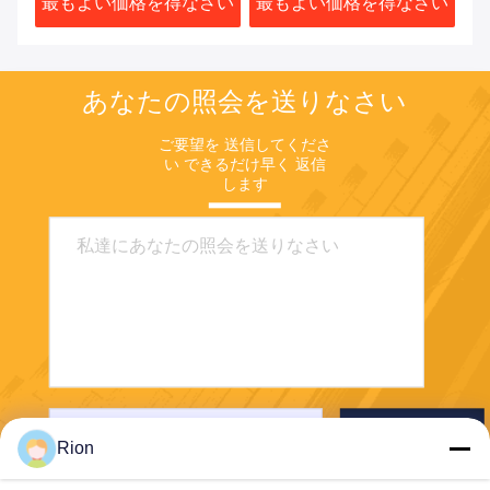
さい
最もよい価格を得なさい
最もよい価格を得なさい
最
あなたの照会を送りなさい
ご要望を 送信してくださ
い できるだけ早く 返信
します
送りなさい
Rion