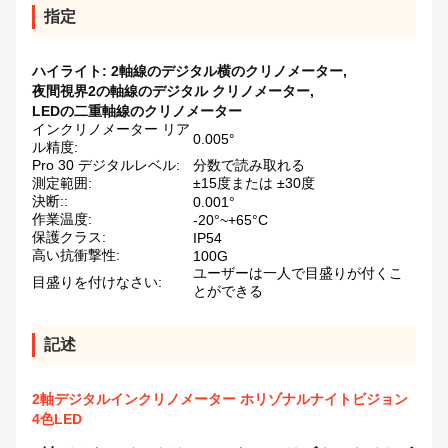
指定
ハイライト:
2軸線のデジタル横のクリノメーター
,
夜間視界2の軸線のデジタル クリノメーター
,
LEDの二重軸線のクリノメーター
インクリノメーター リア
0.005°
ル精度:
Pro 30 デジタルレベル:
分数で読み取れる
測定範囲:
±15度または ±30度
決断::
0.001°
作業温度:
-20°~+65°C
保護クラス:
IP54
高い抗衝撃性:
100G
ユーザーは一人で目盛りが付くこ
目盛りを付けなさい:
とができる
記述
2軸デジタルインクリノメーター ホリゾナルナイトビジョン
4色LED