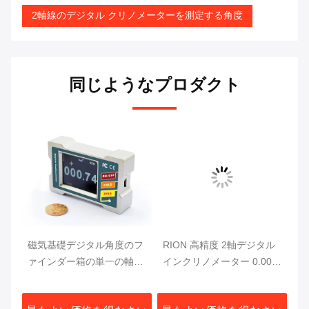
2軸線のデジタル クリノメーターを測定する角度
同じようなプロダクト
 デ
磁気基礎デジタル角度のフ
RION 高精度 2軸デジタル
I
ー
ァインダー箱の単一の軸線
インクリノメーター 0.002
ル
RS485 180deg Rionのクリ
度 工業グレード
ク
ノメーター
ダ