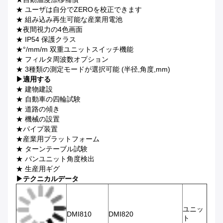
★ ユーザは自分でZEROを校正できます
★ 組み込み再生可能な産業用電池
★夜間視力の4色画面
★ IP54 保護クラス
★°/mm/m 双重ユニットスイッチ機能
★ フィルタ周波数オプション
★ 3種類の測定モードが選択可能 (半径,角度,mm)
▶
適用する
★ 建物建設
★ 自動車の四輪試験
★ 道路の傾き
★ 機械の設置
★パイプ装置
★産業用プラットフォーム
★ ターンテーブル試験
★ パンユニット角度検出
★ 生産用ギグ
▶
テクニカルデータ
ユニッ
DMI810
DMI820
ト