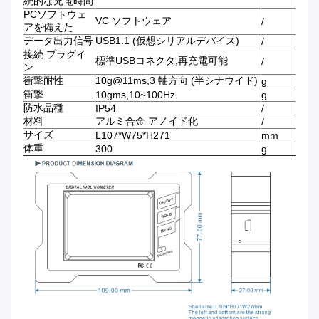
続的な充電時間
PCソフトウェ
VC ソフトウェア
/
アを備えた
データ出力信号
USB1.1 (仮想シリアルデバイス)
/
接続 プラグイ
標準USBコネクタ,再充電可能
/
ン
衝撃耐性
10g@11ms,3 軸方向 (半シナウイド)
g
衝撃
10gms,10~100Hz
g
防水品種
IP54
/
材料
アルミ合金 アノイド化
/
サイズ
L107*W75*H271
mm
体重
300
g