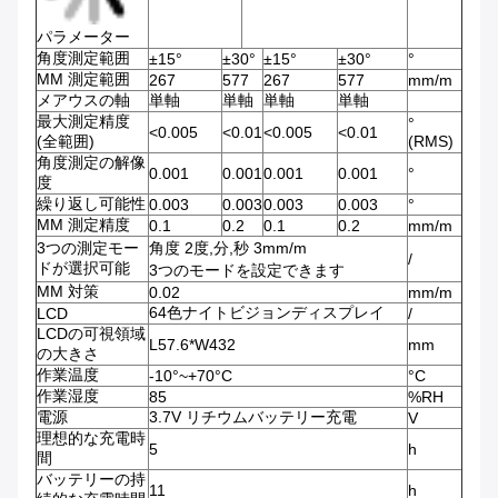
パラメーター
角度測定範囲
±15°
±30°
±15°
±30°
°
MM 測定範囲
267
577
267
577
mm/m
メアウスの軸
単軸
単軸
単軸
単軸
最大測定精度
°
<0.005
<0.01
<0.005
<0.01
(全範囲)
(RMS)
角度測定の解像
0.001
0.001
0.001
0.001
°
度
繰り返し可能性
0.003
0.003
0.003
0.003
°
MM 測定精度
0.1
0.2
0.1
0.2
mm/m
3つの測定モー
角度 2度,分,秒 3mm/m
/
ドが選択可能
3つのモードを設定できます
MM 対策
0.02
mm/m
64色ナイトビジョンディスプレイ
LCD
/
LCDの可視領域
L57.6*W432
mm
の大きさ
作業温度
-10°~+70°C
°C
作業湿度
85
%RH
電源
3.7V リチウムバッテリー充電
V
理想的な充電時
5
h
間
バッテリーの持
11
h