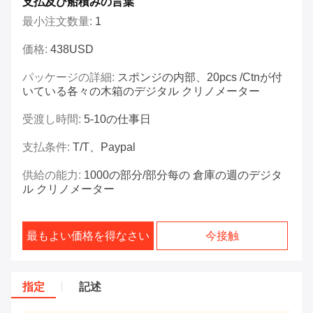
支払及び船積みの言葉
最小注文数量:
1
価格:
438USD
パッケージの詳細:
スポンジの内部、20pcs /ctnが付
いている各々の木箱のデジタル クリノメーター
受渡し時間:
5-10の仕事日
支払条件:
T/T、Paypal
供給の能力:
1000の部分/部分每の 倉庫の週のデジタ
ル クリノメーター
最もよい価格を得なさい
今接触
指定
記述