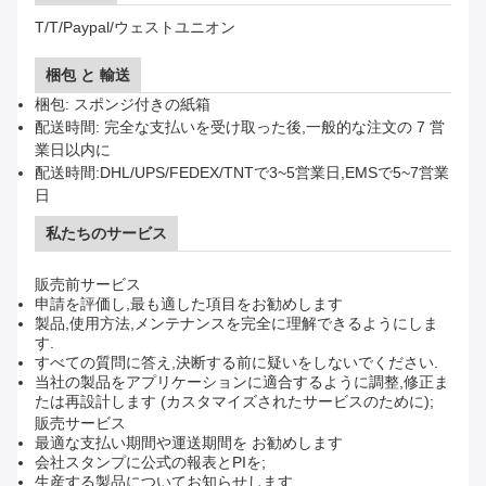
T/T/Paypal/ウェストユニオン
梱包 と 輸送
梱包: スポンジ付きの紙箱
配送時間: 完全な支払いを受け取った後,一般的な注文の 7 営
業日以内に
配送時間:DHL/UPS/FEDEX/TNTで3~5営業日,EMSで5~7営業
日
私たちのサービス
販売前サービス
申請を評価し,最も適した項目をお勧めします
製品,使用方法,メンテナンスを完全に理解できるようにしま
す.
すべての質問に答え,決断する前に疑いをしないでください.
当社の製品をアプリケーションに適合するように調整,修正ま
たは再設計します (カスタマイズされたサービスのために);
販売サービス
最適な支払い期間や運送期間を お勧めします
会社スタンプに公式の報表とPIを;
生産する製品についてお知らせします.