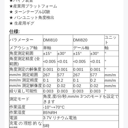
★パイプ装置
★産業用プラットフォーム
★ ターンテーブル試験
★ パンユニット角度検出
★ 生産用ギグ
仕様:
ユニッ
パラメーター
DMI810
DMI820
ト
メアウシュア軸
単軸
デール軸
軸
角度測定範囲
±15°
±30°
±15°
±30°
°
角度測定精度 (全
<0.005
<0.01
<0.005
<0.01
°
範囲)
角度測定の解像度
0.001
0.001
0.001
0.001
°
mm/m 測定範囲
267
577
267
577
mm/m
mm/m 測定精度
0.1
0.2
0.1
0.2
mm/m
mm/m 測定解像度
0.02
0.02
0.02
0.02
mm/m
繰り返し可能性
0.003
0.003
0.003
0.003
°
角度,度/分/秒,mm/m 3つのモードを設定で
測定モード
きます
作業温度
-10°~+70°C
作業湿度
85%RH
電源
3.7V リチウム電池
充電 の 理想 的 な
5時