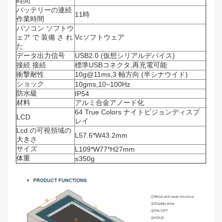
時間
バッテリーの連続
11時
作業時間
パソコン ソフトウ
ェア で 装備 さ れ
Vcソフトウェア
た
データ出力信号
USB2.0 (仮想シリアルデバイス)
接続 接続
標準USBコネクタ,再充電可能
衝撃耐性
10g@11ms,3 軸方向 (半シナウイド)
ショック
10gms,10~100Hz
防水級
IP54
材料
アルミ合金アノード化
64 True Colors ナイトビジョンディスプ
LCD
レイ
Lcd の可視領域の
L57.6*W43.2mm
大きさ
サイズ
L109*W77*H27mm
体重
≤350g