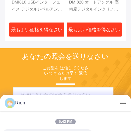
デジ
DMI810 USBインターフェ
DMI820 オートアングル 高
D
取り
イス デジタルレベルアング
精度デジタルインクリノメ
ジ
ルゲーマー フルックスゲー
ーター データストア 産業
ス
ト 10Hz シングルアクシス
級
ル
さい
最もよい価格を得なさい
最もよい価格を得なさい
最
プロトラクター
あなたの照会を送りなさい
ご要望を 送信してくださ
い できるだけ早く 返信
します
Rion
5:42 PM