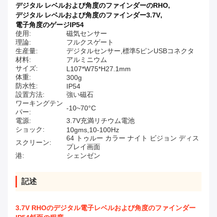
デジタル レベルおよび角度のファインダーのRHO
,
デジタル レベルおよび角度のファインダー3.7V
,
電子角度のゲージIP54
使用:
磁気センサー
理論:
フルクスゲート
生産量:
デジタルセンサー,標準5ピンUSBコネクタ
材料:
アルミニウム
サイズ:
L107*W75*H27.1mm
体重:
300g
防水性:
IP54
設置方法:
強い磁石
ワーキングテン
-10~70°C
パー:
電源:
3.7V充満リチウム電池
ショック:
10gms,10-100Hz
64 トゥルー カラー ナイト ビジョン ディス
スクリーン:
プレイ画面
港:
シェンゼン
記述
3.7V RHOのデジタル電子レベルおよび角度のファインダー