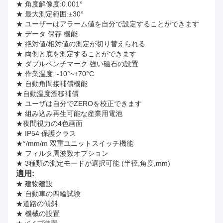
★ 角度解像度:0.001°
★ 最大測定範囲:±30°
★ ユーザーはアラーム値を自分で設定することができます
★ データ 保存 機能
★ 絶対値/相対値の測定が切り替えられる
★ 両側と底を測定することができます
★ ダブルベンチマーク 強い磁石の設置
★ 作業温度: -10°~+70°C
★ 自動角間接補償機能
★自動温度漂移補償
★ ユーザは自分でZEROを校正できます
★ 組み込み再生可能な産業用電池
★夜間視力の4色画面
★ IP54 保護クラス
★°/mm/m 双重ユニットスイッチ機能
★ フィルタ周波数オプション
★ 3種類の測定モードが選択可能 (半径,角度,mm)
適用:
★ 建物建設
★ 自動車の四輪試験
★道路の傾斜
★ 機械の設置