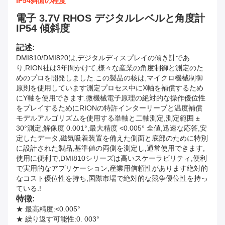
IP54斜面の程度
電子 3.7V RHOS デジタルレベルと角度計
IP54 傾斜度
記述:
DMI810/DMI820は,デジタルディスプレイの傾き計であ
り,RION社は3年間かけて,様々な産業の角度制御と測定のた
めのプロを開発しました.この製品の核は,マイクロ機械制御
原則を使用しています測定プロセス中にX軸を補償するため
にY軸を使用できます.微機械電子原理の絶対的な操作優位性
をプレイするためにRIONの特許インターリーブと温度補償
モデルアルゴリズムを使用する単軸と二軸測定,測定範囲 ±
30°測定,解像度 0.001°,最大精度 <0.005° 全値,迅速な応答,安
定したデータ,磁気吸着装置を備えた側面と底部のために特別
に設計された製品,基準値の両側を測定し,通常使用できます,
使用に便利で,DMI810シリーズは高いスケーラビリティ,便利
で実用的なアプリケーション,産業用信頼性があります絶対的
なコスト優位性を持ち,国際市場で絶対的な競争優位性を持っ
ている.!
特徴:
★ 最高精度:<0.005°
★ 繰り返す可能性:0. 003°