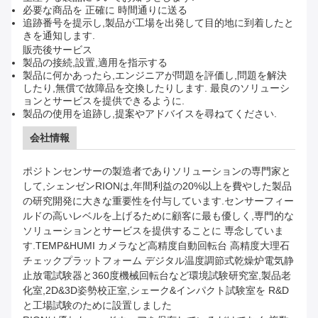
必要な商品を 正確に 時間通りに送る
追跡番号を提示し,製品が工場を出発して目的地に到着したと
きを通知します.
販売後サービス
製品の接続,設置,適用を指示する
製品に何かあったら,エンジニアが問題を評価し,問題を解決
したり,無償で故障品を交換したりします. 最良のソリューシ
ョンとサービスを提供できるように.
製品の使用を追跡し,提案やアドバイスを尋ねてください.
会社情報
ポジトンセンサーの製造者でありソリューションの専門家と
して,シェンゼンRIONは,年間利益の20%以上を費やした製品
の研究開発に大きな重要性を付与しています.センサーフィー
ルドの高いレベルを上げるために顧客に最も優しく,専門的な
ソリューションとサービスを提供することに 専念していま
す.TEMP&HUMI カメラなど高精度自動回転台 高精度大理石
チェックプラットフォーム デジタル温度調節式乾燥炉電気静
止放電試験器と360度機械回転台など環境試験研究室,製品老
化室,2D&3D姿勢校正室,シェーク&インパクト試験室を R&D
と工場試験のために設置しました