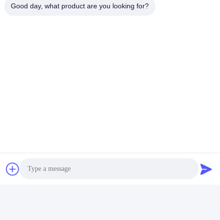
Good day, what product are you looking for?
送りなさい
Shenzhen Rion Technology Co., Ltd.
Alice@rion-tech.net
86-156-25295088
ブロック1,COFCO ((FUAN)
ロボット工学工業公園,ダヤ
ン道路90号,フヨン地区,深??
市,中国