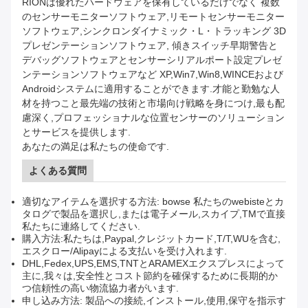
RIONは優れたハードウェアを保有しているだけでなく 複数
のセンサーモニターソフトウェア,リモートセンサーモニター
ソフトウェア,シンクロンダイナミック・L・トラッキング 3D
プレゼンテーションソフトウェア, 傾きスイッチ早期警告と
デバッグソフトウェアとセンサーシリアルポート設定プレゼ
ンテーションソフトウェアなど XP,Win7,Win8,WINCEおよび
Androidシステムに適用することができます.才能と勤勉な人
材を持つこと最先端の技術と市場向け戦略を身につけ,最も配
慮深く,プロフェッショナルな位置センサーのソリューション
とサービスを提供します.
あなたの満足は私たちの使命です.
よくある質問
適切なアイテムを選択する方法: bowse 私たちのwebisteとカ
タログで製品を選択し,または電子メール,スカイプ,TMで直接
私たちに連絡してください.
購入方法:私たちは,Paypal,クレジットカード,T/T,WUを含む,
エスクロー/Alipayによる支払いを受け入れます.
DHL,Fedex,UPS,EMS,TNTとARAMEXエクスプレスによって
主に,我々は,安全性とコスト節約を確保するために長期的か
つ信頼性の高い物流協力者がいます.
申し込み方法: 製品への接続,インストール,使用,保守を指示す