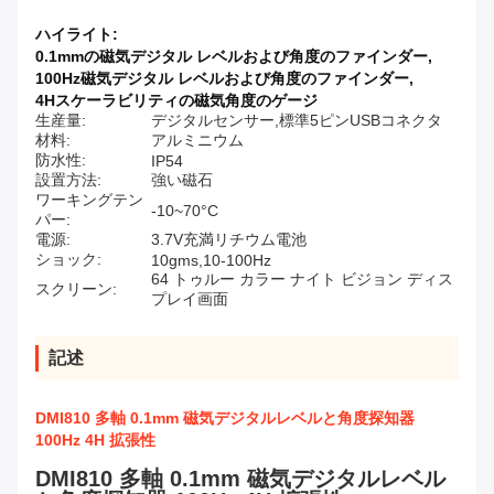
ハイライト:
0.1mmの磁気デジタル レベルおよび角度のファインダー
,
100Hz磁気デジタル レベルおよび角度のファインダー
,
4Hスケーラビリティの磁気角度のゲージ
生産量:
デジタルセンサー,標準5ピンUSBコネクタ
材料:
アルミニウム
防水性:
IP54
設置方法:
強い磁石
ワーキングテン
-10~70°C
パー:
電源:
3.7V充満リチウム電池
ショック:
10gms,10-100Hz
64 トゥルー カラー ナイト ビジョン ディス
スクリーン:
プレイ画面
記述
DMI810 多軸 0.1mm 磁気デジタルレベルと角度探知器
100Hz 4H 拡張性
DMI810 多軸 0.1mm 磁気デジタルレベル