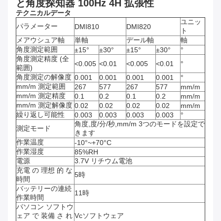
と角度探知器 100Hz 4H 拡張性
テクニカルデータ
ユニッ
パラメーター
DMI810
DMI820
ト
メアウシュア軸
単軸
デール軸
軸
角度測定範囲
±15°
±30°
±15°
±30°
°
角度測定精度 (全
<0.005
<0.01
<0.005
<0.01
°
範囲)
角度測定の解像度
0.001
0.001
0.001
0.001
°
mm/m 測定範囲
267
577
267
577
mm/m
mm/m 測定精度
0.1
0.2
0.1
0.2
mm/m
mm/m 測定解像度
0.02
0.02
0.02
0.02
mm/m
繰り返し可能性
0.003
0.003
0.003
0.003
°
角度,度/分/秒,mm/m 3つのモードを設定で
測定モード
きます
作業温度
-10°~+70°C
作業湿度
85%RH
電源
3.7V リチウム電池
充電 の 理想 的 な
5時
時間
バッテリーの連続
11時
作業時間
パソコン ソフトウ
ェア で 装備 さ れ
Vcソフトウェア