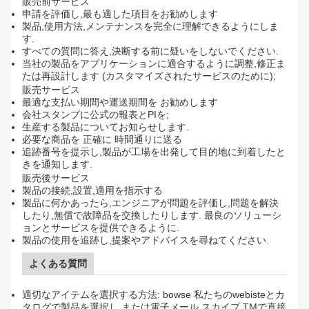
販売前サービス
申請を評価し,最も適した項目をお勧めします
製品,使用方法,メンテナンスを完全に理解できるようにしま
す.
すべての質問に答え,決断する前に疑いをしないでください.
当社の製品をアプリケーションに適合するように調整,修正ま
たは再設計します (カスタマイズされたサービスのために);
販売サービス
最適な支払い期間や運送期間を お勧めします
会社スタンプに公式の報表とPIを;
生産する製品についてお知らせします.
必要な商品を 正確に 時間通りに送る
追跡番号を提示し,製品が工場を出発して目的地に到着したと
きを通知します.
販売後サービス
製品の接続,設置,適用を指示する
製品に何かあったら,エンジニアが問題を評価し,問題を解決
したり,無償で故障品を交換したりします. 最良のソリューシ
ョンとサービスを提供できるように.
製品の使用を追跡し,提案やアドバイスを尋ねてください.
よくある質問
適切なアイテムを選択する方法: bowse 私たちのwebisteとカ
タログで製品を選択し,または電子メール,スカイプ,TMで直接