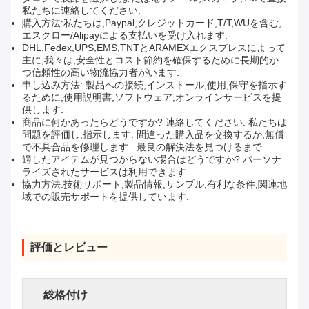
私たちに連絡してください.
購入方法:私たちは,Paypal,クレジットカード,T/T,WUを含む,
エスクロー/Alipayによる支払いを受け入れます.
DHL,Fedex,UPS,EMS,TNTとARAMEXエクスプレスによって
主に,我々は,安全性とコスト節約を確保するために長期的か
つ信頼性の高い物流協力者がいます.
申し込み方法: 製品への接続,インストール,使用,保守を指示す
るために,使用説明書,ソフトウェア,オンラインサービスを提
供します.
商品に何かあったらどうですか? 連絡してください. 私たちは
問題を評価し,指示します. 間違った購入品を交換するか,無償
で不具合品を修理します...最良の解決法を見つけるまで.
適したアイテムが見つからない場合はどうですか? パーソナ
ライズされたサービスは利用できます.
協力方法:技術サポート,製品情報,サンプル,有利な条件,関連地
域での販売サポートを提供しています.
評価とレビュー
総格付け