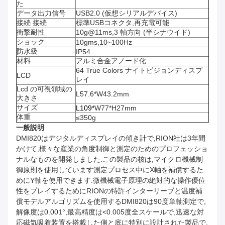
た
データ出力信号
USB2.0 (仮想シリアルデバイス)
接続 接続
標準USBコネクタ,再充電可能
衝撃耐性
10g@11ms,3 軸方向 (半シナウイド)
ショック
10gms,10~100Hz
防水級
IP54
材料
アルミ合金アノード化
64 True Colors ナイトビジョンディスプ
LCD
レイ
Lcd の可視領域の
L57.6*W43.2mm
大きさ
サイズ
L109*
W77*H27mm
体重
≤350g
一般説明
DMI820はデジタルディスプレイの傾き計で,RION社は3年間
かけて,様々な産業の角度制御と測定のためのプロフェッショ
ナルなものを開発しました.この製品の核は,マイクロ機械制
御原則を使用しています測定プロセス中にX軸を補償するた
めにY軸を使用できます.微機械電子原理の絶対的な操作優位
性をプレイするためにRIONの特許インターリーブと温度補
償モデルアルゴリズムを使用するDMI820は90度単軸測定で,
解像度は0.001°,最高精度は<0.005度全スケールで,迅速な対
応磁気吸着装置を搭載した側と底に特別に設計された製品で,