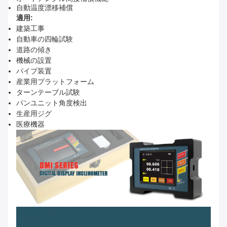
自動温度漂移補償
適用:
建築工事
自動車の四輪試験
道路の傾き
機械の設置
パイプ装置
産業用プラットフォーム
ターンテーブル試験
パンユニット角度検出
生産用ジグ
医療機器