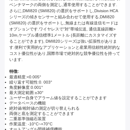
ベンチマークの両側を測定し,通常使用することができます.
さらに,DMI820 (SMI820) の選択をサポートし,Division HCA
シリーズの傾きセンサーと組み合わせて使用する,DMI820
(SMI820) の選択をサポートし,無線または有線送信モードは
オプションです.ワイヤレスで"対"帯域伝送, 通信直線距離>
10m,ケーブル通信標準1メートル (長距離にカスタマイズす
ることができます), DMI820シリーズは強い拡張性がありま
す.便利で実用的なアプリケーションと産業用信頼性絶対的な
コスト優位性があり,国際市場で絶対的な競争優位性を持って
います.
特徴:
最適精度:<0.005°
繰り返す可能性:0. 003°
角度解像度:0.001°
最大測定範囲:±30°
ユーザー自身でアラーム値を設定することができます
データベースの機能
絶対値/相対値の測定が切り替えられる
両側と底を測定することができます
二重基準強磁石装置
作業温度: -10°C~+70°C
オートアングル間接補償機能