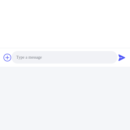
ビデオ
ビデオ
デジ
DMI810 USBインターフェ
DMI820 オートアングル 高
D
取り
イス デジタルレベルアング
精度デジタルインクリノメ
ジ
ルゲーマー フルックスゲー
ーター データストア 産業
ス
ト 10Hz シングルアクシス
級
ル
さい
最もよい価格を得なさい
最もよい価格を得なさい
最
プロトラクター
Photo
あなたの照会を送りなさい
Video Call
ご要望を 送信してくださ
Audio Call
い できるだけ早く 返信
します