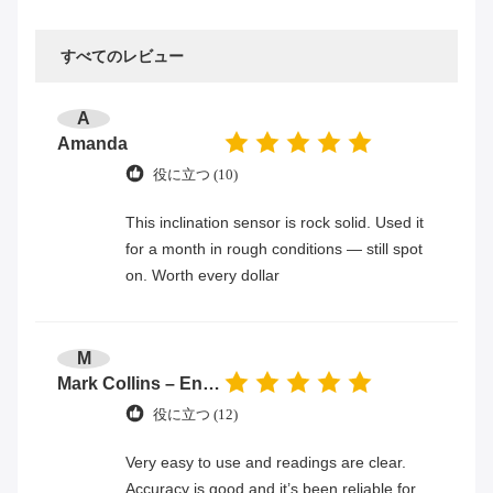
すべてのレビュー
A
Amanda
役に立つ (10)
This inclination sensor is rock solid. Used it
for a month in rough conditions — still spot
on. Worth every dollar
M
Mark Collins – Engineer
役に立つ (12)
Very easy to use and readings are clear.
Accuracy is good and it’s been reliable for