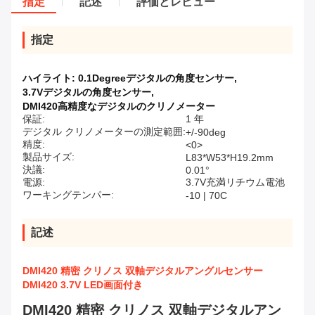
指定
記述
評価とレビュー
指定
ハイライト:
0.1Degreeデジタルの角度センサー
,
3.7Vデジタルの角度センサー
,
DMI420高精度なデジタルのクリノメーター
保証:
1 年
デジタル クリノメーターの測定範囲:
+/-90deg
精度:
<0>
製品サイズ:
L83*W53*H19.2mm
決議:
0.01°
電源:
3.7V充満リチウム電池
ワーキングテンパー:
-10 | 70C
記述
DMI420 精密 クリノス 双軸デジタルアングルセンサー
DMI420 3.7V LED画面付き
DMI420 精密 クリノス 双軸デジタルアン