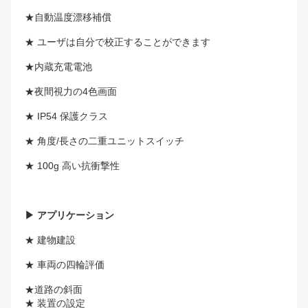
★自動温度漂移補償
★ ユーザは自分で校正することができます
★内蔵充電電池
★夜間視力の4色画面
★ IP54 保護クラス
★ 角度/長さの二重ユニットスイッチ
★ 100g 高い抗衝撃性
▶ アプリケーション
★ 建物建設
★ 車両の四輪評価
★道路の斜面
★ 装置の設定