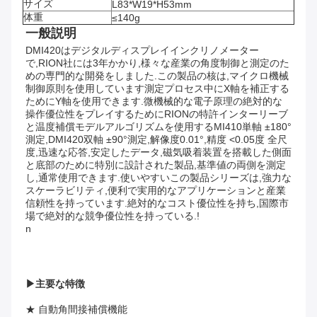
サイズ
L83*W19*H53mm
体重
≤140g
一般説明
DMI420はデジタルディスプレイインクリノメーター
で,RION社には3年かかり,様々な産業の角度制御と測定のた
めの専門的な開発をしました.この製品の核は,マイクロ機械
制御原則を使用しています測定プロセス中にX軸を補正する
ためにY軸を使用できます.微機械的な電子原理の絶対的な
操作優位性をプレイするためにRIONの特許インターリーブ
と温度補償モデルアルゴリズムを使用するMI410単軸 ±180°
測定,DMI420双軸 ±90°測定,解像度0.01°,精度 <0.05度 全尺
度,迅速な応答,安定したデータ,磁気吸着装置を搭載した側面
と底部のために特別に設計された製品,基準値の両側を測定
し,通常使用できます.使いやすいこの製品シリーズは,強力な
スケーラビリティ,便利で実用的なアプリケーションと産業
信頼性を持っています.絶対的なコスト優位性を持ち,国際市
場で絶対的な競争優位性を持っている.!
n
▶
主要な特徴
★ 自動角間接補償機能