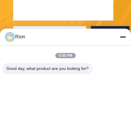
送りなさい
Rion
5:50 PM
Good day, what product are you looking for?
Shenzhen Rion Technology Co., Ltd.
Alice@rion-tech.net
86-156-25295088
ブロック1,COFCO ((FUAN)
ロボット工学工業公園,ダヤ
ン道路90号,フヨン地区,深??
市,中国