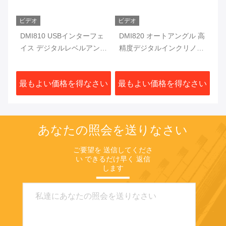
ビデオ
ビデオ
デジ
DMI810 USBインターフェ
DMI820 オートアングル 高
D
取り
イス デジタルレベルアング
精度デジタルインクリノメ
ジ
ルゲーマー フルックスゲー
ーター データストア 産業
ス
ト 10Hz シングルアクシス
級
ル
さい
最もよい価格を得なさい
最もよい価格を得なさい
最
プロトラクター
あなたの照会を送りなさい
ご要望を 送信してくださ
い できるだけ早く 返信
します