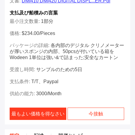
文書:
DMI410 DMI420 DIGITAL DISPL...ER.pdf
支払及び船積みの言葉
最小注文数量:
1部分
価格:
$234.00/Pieces
パッケージの詳細:
各内部のデジタル クリノメーター
が厚いスポンジの内部、50pcsが付いている箱を
Wodeen 1単位は強い&で詰まった;安全なカートン
受渡し時間:
サンプルのための5日
支払条件:
T/T、Paypal
供給の能力:
3000/month
最もよい価格を得なさい
今接触