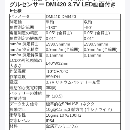
グルセンサー DMI420 3.7V LED画面付き
▶
仕様
パラメータ
DMI410 DMI420
測定軸
単軸
双軸
角度測定範囲
±180°
±90°
角度測定の精度
0.05° (全範囲)
0.05° (全範囲)
角度測定の解像度
0.01°
0.01°
mm/m 測定範囲
±999.9mm/m
±999.9mm/m
mm/m 測定精度
0.9mm/m (全範囲)
0.9mm/m (全範囲)
mm/m 測定解像度
0.1mm/m
0.1mm/m
LCDの可視領域の
L40*W32mm
大きさ
作業温度
-10°C+70°C
作業湿度
85%RH
電源
3.7V リチウムバッテリー充電
理想的な充電時間
3時間
バッテリーの連続
8h (±0.5)
作業時間
データ出力信号
標準的な5PinUSBコネクタ
振動防止
10g@11ms,3 軸方向 (半シナウイド)
衝撃耐性
10gms,10 ‰100Hz
防水レベル
IP54
材料
金属アルミニウム