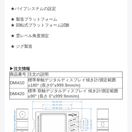
★パイプシステムの設定
★ 製造プラットフォーム
★ 回転式プラットフォーム試験
★ 雲レベル角度測定
★ ジグ製造
▶
注文情報
商品番号
注文の説明
標準単軸デジタルディスプレイ傾き計/測定範囲
DMI410
±180° (長さ0°±999.9mm/m)
標準 双軸デジタルディスプレイ 傾き計/測定範囲
DMI420
±90° (長さ 0°±999.9mm/m)